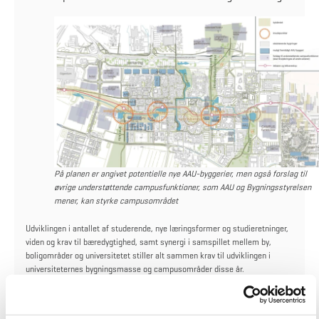
På planen er angivet potentielle nye AAU-byggerier, men også forslag til
øvrige understøttende campusfunktioner, som AAU og Bygningsstyrelsen
mener, kan styrke campusområdet
Udviklingen i antallet af studerende, nye læringsformer og studieretninger,
viden og krav til bæredygtighed, samt synergi i samspillet mellem by,
boligområder og universitetet stiller alt sammen krav til udviklingen i
universiteternes bygningsmasse og campusområder disse år.
Helhedsplanerne kommer på baggrund af en overordnet vision og strategi
med konkrete bud på de fysiske udviklings- og udbygningsmuligheder.