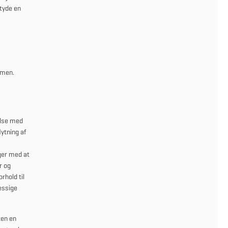
tyde en
mmen.
else med
ytning af
nger med at
r og
rhold til
æssige
ten en