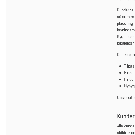
Kunderne b
så som med
placering.
løsningsmo
Bygningsst
lokaleløsn
De fire st
Tilpas
Finde 
Finde 
Nybyg
Universite
Kunder
Alle kunde
skildrer d