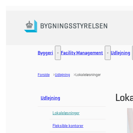
Gå til forsiden
Byggeri
Facility Management
Udlejning
Byggeri - Flere links
Facility Manag
Forside
Udlejning
Lokaleløsninger
Loka
Udlejning
Lokaleløsninger
Fleksible kontorer