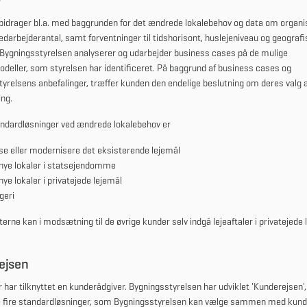
idrager bl.a. med baggrunden for det ændrede lokalebehov og data om organi
arbejderantal, samt forventninger til tidshorisont, huslejeniveau og geografi
 Bygningsstyrelsen analyserer og udarbejder business cases på de mulige
deller, som styrelsen har identificeret. På baggrund af business cases og
yrelsens anbefalinger, træffer kunden den endelige beslutning om deres valg a
ing.
andardløsninger ved ændrede lokalebehov er
se eller modernisere det eksisterende lejemål
nye lokaler i statsejendomme
nye lokaler i privatejede lejemål
geri
terne kan i modsætning til de øvrige kunder selv indgå lejeaftaler i privatejede 
ejsen
r har tilknyttet en kunderådgiver. Bygningsstyrelsen har udviklet 'Kunderejsen',
e fire standardløsninger, som Bygningsstyrelsen kan vælge sammen med kunde