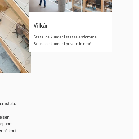
Vilkår
Statslige kunder i statsejendomme
Statslige kunder i private lejemål
 domstole.
elsen.
ng, som
r på kort