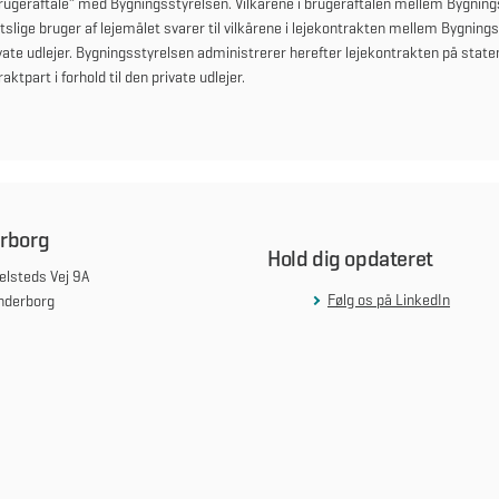
rugeraftale” med Bygningsstyrelsen. Vilkårene i brugeraftalen mellem Bygning
tslige bruger af lejemålet svarer til vilkårene i lejekontrakten mellem Bygning
vate udlejer. Bygningsstyrelsen administrerer herefter lejekontrakten på stat
aktpart i forhold til den private udlejer.
rborg
Hold dig opdateret
lsteds Vej 9A
Følg os på LinkedIn
nderborg