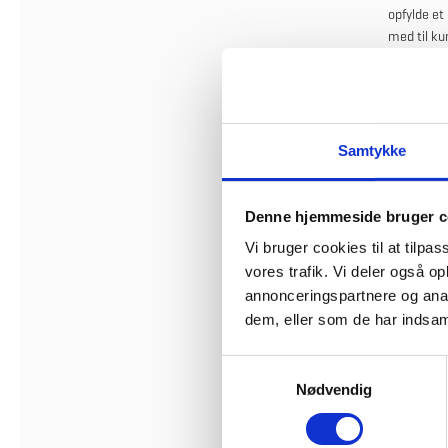
opfylde et
med til ku
ansvar gen
Samtykke
Denne hjemmeside bruger c
Vi bruger cookies til at tilpas
vores trafik. Vi deler også 
annonceringspartnere og anal
dem, eller som de har indsaml
S
Nødvendig
a
m
t