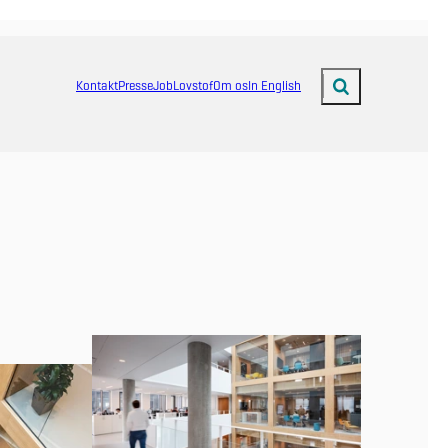
Kontakt
Presse
Job
Lovstof
Om os
In English
Fold søgefelt ud