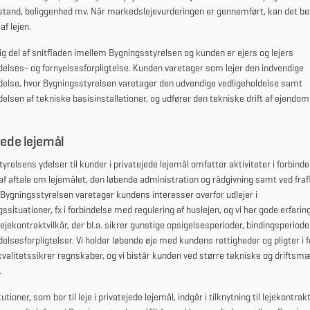
l stand, beliggenhed mv. Når markedslejevurderingen er gennemført, kan det be
af lejen.
ig del af snitfladen imellem Bygningsstyrelsen og kunden er ejers og lejers
delses- og fornyelsesforpligtelse. Kunden varetager som lejer den indvendige
delse, hvor Bygningsstyrelsen varetager den udvendige vedligeholdelse samt
delsen af tekniske basisinstallationer, og udfører den tekniske drift af ejendo
jede lejemål
yrelsens ydelser til kunder i privatejede lejemål omfatter aktiviteter i forbind
af aftale om lejemålet, den løbende administration og rådgivning samt ved frafl
 Bygningsstyrelsen varetager kundens interesser overfor udlejer i
gssituationer, fx i forbindelse med regulering af huslejen, og vi har gode erfari
lejekontraktvilkår, der bl.a. sikrer gunstige opsigelsesperioder, bindingsperiode
delsesforpligtelser. Vi holder løbende øje med kundens rettigheder og pligter i fo
i kvalitetssikrer regnskaber, og vi bistår kunden ved større tekniske og driftsm
.
utioner, som bor til leje i privatejede lejemål, indgår i tilknytning til lejekontrak