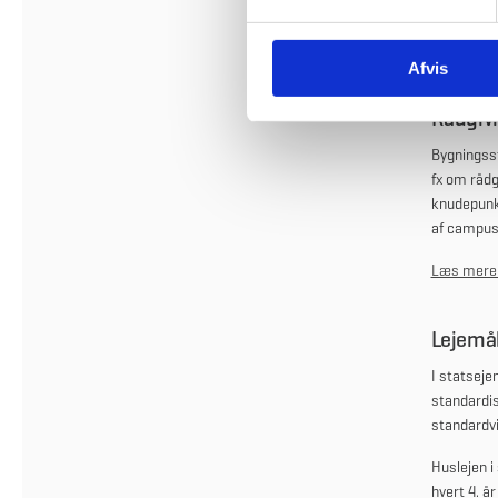
y
k
De fire st
Afvis
k
e
Rådgiv
v
a
Bygningsst
l
fx om rådg
g
knudepunkt
af campus
Læs mere o
Lejemå
I statseje
standardis
standardvi
Huslejen i
hvert 4. å