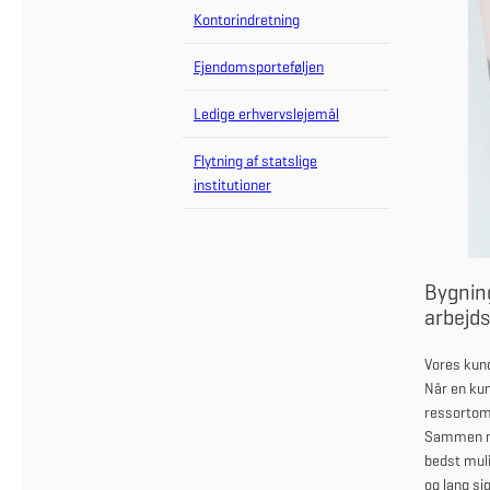
Kontorindretning
Ejendomsporteføljen
Ledige erhvervslejemål
Flytning af statslige
institutioner
Bygning
arbejds
Vores kund
Når en kun
ressortoml
Sammen me
bedst mul
og lang sig