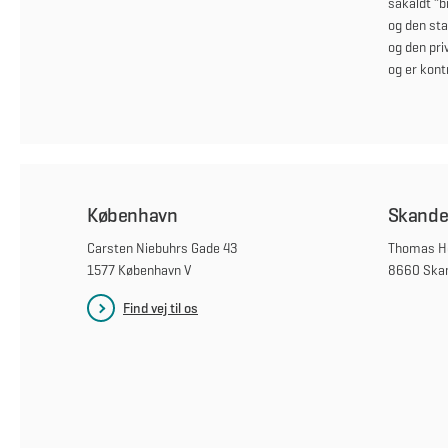
såkaldt ”b
og den sta
og den pri
og er kontr
København
Skande
Carsten Niebuhrs Gade 43
Thomas He
1577 København V
8660 Ska
Find vej til os