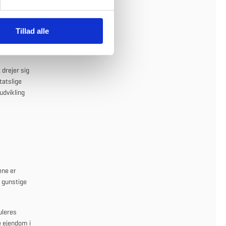
Tillad alle
 drejer sig
tatslige
udvikling
ene er
e gunstige
uleres
e ejendom i