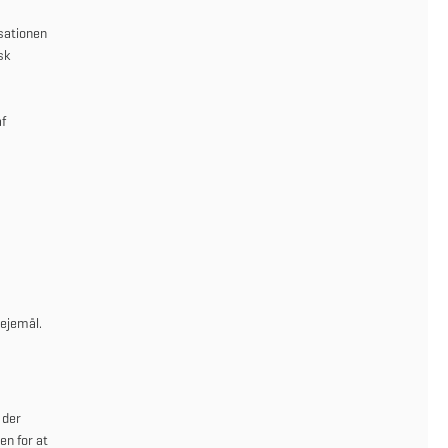
sationen
sk
f
lejemål.
 der
n for at