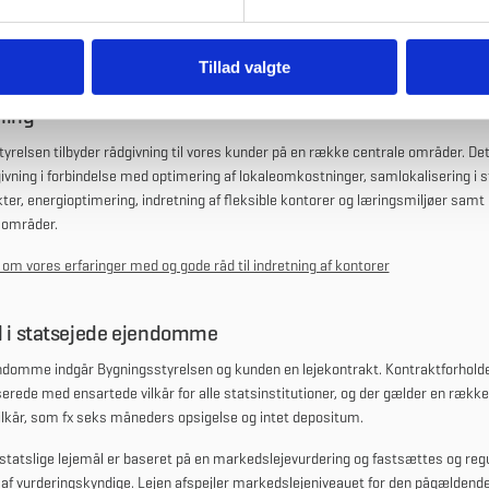
andardløsninger varierer i tid og økonomi.
Tillad valgte
ning
yrelsen tilbyder rådgivning til vores kunder på en række centrale områder. Det
ivning i forbindelse med optimering af lokaleomkostninger, samlokalisering i s
er, energioptimering, indretning af fleksible kontorer og læringsmiljøer samt 
områder.
m vores erfaringer med og gode råd til indretning af kontorer
l i statsejede ejendomme
ndomme indgår Bygningsstyrelsen og kunden en lejekontrakt. Kontraktforhold
erede med ensartede vilkår for alle statsinstitutioner, og der gælder en rækk
lkår, som fx seks måneders opsigelse og intet depositum.
 statslige lejemål er baseret på en markedslejevurdering og fastsættes og reg
r af vurderingskyndige. Lejen afspejler markedslejeniveauet for den pågældend