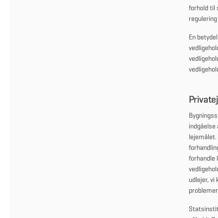
forhold ti
regulering 
En betydel
vedligehol
vedligehol
vedligehol
Private
Bygningsst
indgåelse 
lejemålet.
forhandlin
forhandle 
vedligehol
udlejer, v
problemer
Statsinstit