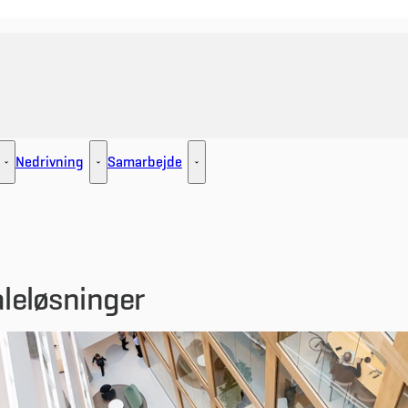
Nedrivning
Samarbejde
ement - Flere links
Udlejning - Flere links
Nedrivning - Flere links
Samarbejde - Flere links
leløsninger