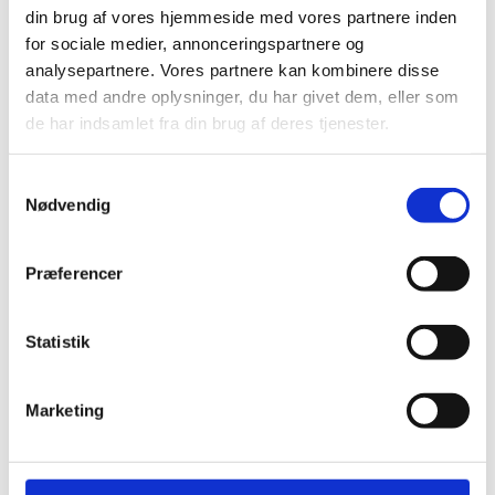
e
din brug af vores hjemmeside med vores partnere inden
t
for sociale medier, annonceringspartnere og
t
analysepartnere. Vores partnere kan kombinere disse
e
i
data med andre oplysninger, du har givet dem, eller som
n
de har indsamlet fra din brug af deres tjenester.
d
h
o
S
l
Nødvendig
a
d
m
t
Præferencer
O
y
p
d
k
at
ér
k
Statistik
s
a
e
m
ty
v
k
Marketing
k
a
e
l
g