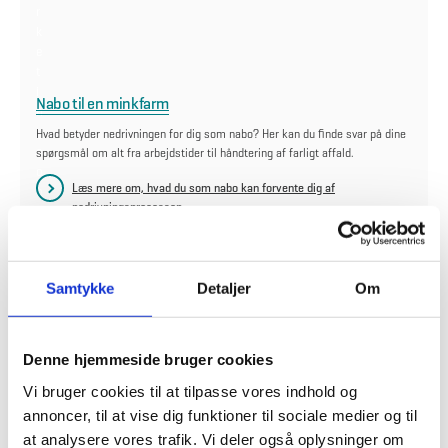
r
k
e
t
i
Nabo til en minkfarm
n
g
Hvad betyder nedrivningen for dig som nabo? Her kan du finde svar på dine
c
spørgsmål om alt fra arbejdstider til håndtering af farligt affald.
o
Læs mere om, hvad du som nabo kan forvente dig af
o
nedrivningsprocessen.
k
i
e
s
Samtykke
Detaljer
Om
f
o
r
a
Denne hjemmeside bruger cookies
t
Vi bruger cookies til at tilpasse vores indhold og
s
e
annoncer, til at vise dig funktioner til sociale medier og til
d
at analysere vores trafik. Vi deler også oplysninger om