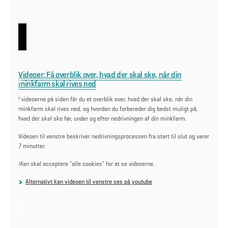
V
Videoer: Få overblik over, hvad der skal ske, når din
e
minkfarm skal rives ned
n
I videoerne på siden får du et overblik over, hvad der skal ske, når din
l
minkfarm skal rives ned, og hvordan du forbereder dig bedst muligt på,
i
hvad der skal ske før, under og efter nedrivningen af din minkfarm.
g
s
Videoen til venstre beskriver nedrivningsprocessen fra start til slut og varer
t
7 minutter.
t
i
Man skal acceptere "alle cookies" for at se videoerne.
l
Alternativt kan videoen til venstre ses på youtube
l
a
d
m
a