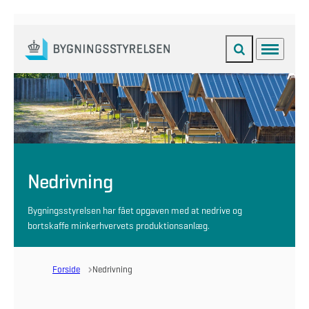
Fold søgefelt ud
Menu
Gå til forsiden
Nedrivning
Bygningsstyrelsen har fået opgaven med at nedrive og
bortskaffe minkerhvervets produktionsanlæg.
Forside
Nedrivning