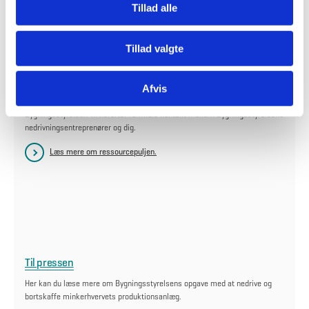
Tillad alle
Tillad valgte
Tilmelding til ressourcepuljen for minkavlere
Du kan som minkavler tilmelde dig til Bygningsstyrelsens ressourcepulje,
Afvis
hvis du ønsker at bidrage til nedrivningsprocessen.
Bygningsstyrelsen vil herefter formidle kontakt mellem Bygningsstyrelsens
nedrivningsentreprenører og dig.
Læs mere om ressourcepuljen.
Til pressen
Her kan du læse mere om Bygningsstyrelsens opgave med at nedrive og
bortskaffe minkerhvervets produktionsanlæg.