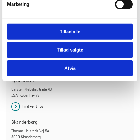
Marketing
Se på kort
a
l
g
Tog
Tillad alle
Skanderborg Station ligger 1,3 km fra styrelsen.
Tillad valgte
Afvis
København
Carsten Niebuhrs Gade 43
1577 København V
Find vej til os
Skanderborg
Thomas Helsteds Vej 9A
8660 Skanderborg