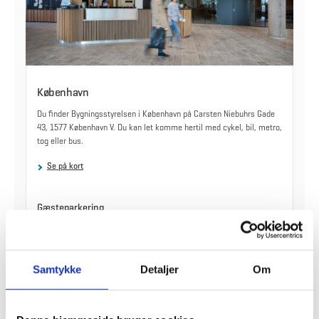
København
Du finder Bygningsstyrelsen i København på Carsten Niebuhrs Gade
43, 1577 København V. Du kan let komme hertil med cykel, bil, metro,
tog eller bus.
Se på kort
Gæsteparkering
Der er ingen gæsteparkering og begrænsede muligheder for
parkering på Carsten Niebuhrs Gade. Det er muligt at parkere ved
Fisketorvet Shopping Center mod betaling.
Samtykke
Detaljer
Om
Tog
Dybbølsbro Station ligger 700 m fra styrelsen.