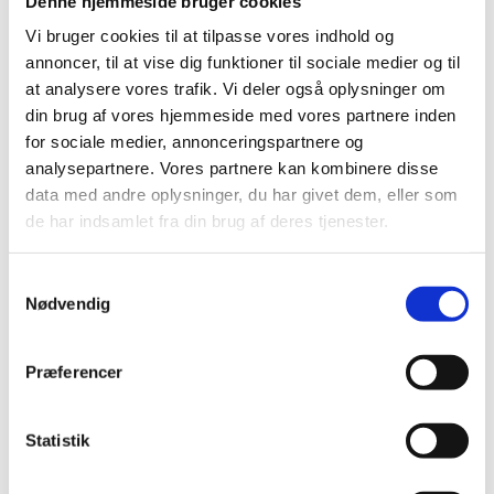
Denne hjemmeside bruger cookies
Vi bruger cookies til at tilpasse vores indhold og
Metro
annoncer, til at vise dig funktioner til sociale medier og til
Metrostation Havneholmen (M4) ligger 550 m fra styrelsen.
at analysere vores trafik. Vi deler også oplysninger om
din brug af vores hjemmeside med vores partnere inden
for sociale medier, annonceringspartnere og
analysepartnere. Vores partnere kan kombinere disse
data med andre oplysninger, du har givet dem, eller som
de har indsamlet fra din brug af deres tjenester.
S
Nødvendig
a
m
t
Præferencer
y
k
Skanderborg
k
Statistik
Du finder Bygningsstyrelsen i Skanderborg på Thomas Helsteds Vej
e
9A, 8660 Skanderborg.
v