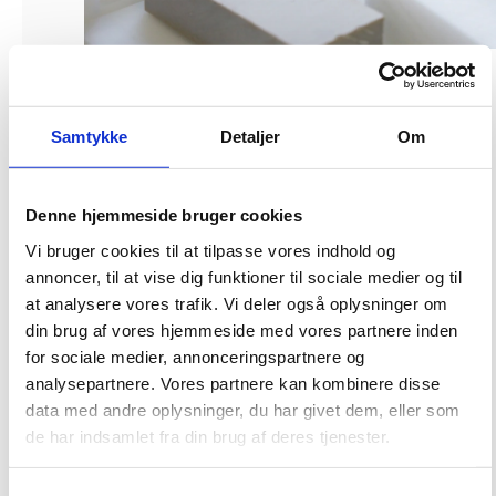
Implementeringen af Statens Facility Management løses
i et samarbejde mellem Bygningsstyrelsen,
Økonomistyrelsen, Medarbejder- og
Samtykke
Detaljer
Om
Kompetencestyrelsen samt de berørte institutioner.
Bygningsstyrelsen har det overordnede ansvar for den samlede
implementeringsopgave med at etablere den fællesstatslige facility
Denne hjemmeside bruger cookies
managementløsning.
Vi bruger cookies til at tilpasse vores indhold og
De omfattede institutioner deltager aktivt i etableringen.
annoncer, til at vise dig funktioner til sociale medier og til
Medarbejder- og Kompetencestyrelsen
har ansvaret for at understøtte de
at analysere vores trafik. Vi deler også oplysninger om
berørte institutioner i deres håndtering af de personalemæssige forhold via
din brug af vores hjemmeside med vores partnere inden
vejledning og rådgivning. Ligeledes vil Medarbejder- og
for sociale medier, annonceringspartnere og
Kompetencestyrelsen sikre dialogen med personaleorganisationerne på
analysepartnere. Vores partnere kan kombinere disse
centralt niveau.
data med andre oplysninger, du har givet dem, eller som
de har indsamlet fra din brug af deres tjenester.