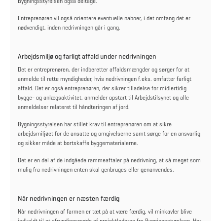
Bygningsstyrelsen også deltage.
Entreprenøren vil også orientere eventuelle naboer, i det omfang det er
nødvendigt, inden nedrivningen går i gang.
Arbejdsmiljø og farligt affald under nedrivningen
Det er entreprenøren, der indberetter affaldsmængder og sørger for at
anmelde til rette myndigheder, hvis nedrivningen f.eks. omfatter farligt
affald. Det er også entreprenøren, der sikrer tilladelse for midlertidig
bygge- og anlægsaktivitet, anmelder opstart til Arbejdstilsynet og alle
anmeldelser relateret til håndteringen af jord.
Bygningsstyrelsen har stillet krav til entreprenøren om at sikre
arbejdsmiljøet for de ansatte og omgivelserne samt sørge for en ansvarlig
og sikker måde at bortskaffe byggematerialerne.
Det er en del af de indgåede rammeaftaler på nedrivning, at så meget som
mulig fra nedrivningen enten skal genbruges eller genanvendes.
Når nedrivningen er næsten færdig
Når nedrivningen af farmen er tæt på at være færdig, vil minkavler blive