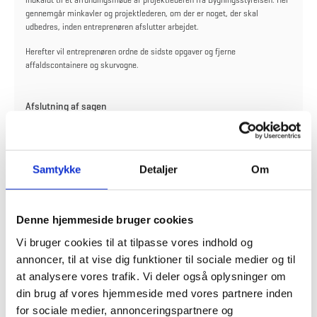
indkaldt til et afrundingsmøde af projektlederen fra Bygningsstyrelsen. Her
gennemgår minkavler og projektlederen, om der er noget, der skal
udbedres, inden entreprenøren afslutter arbejdet.
Herefter vil entreprenøren ordne de sidste opgaver og fjerne
affaldscontainere og skurvogne.
Afslutning af sagen
Når entreprenøren er færdig og har afrapporteret til Bygningsstyrelsen, vil
minkavleren modtage besked fra Bygningsstyrelsen om, at
nedrivningsprocessen er færdig, og sagen derfor er afsluttet. Minkavleren
skal herefter huske at berigtige de nye forhold på farmen i BBR og afmelde
Samtykke
Detaljer
Om
sin tankattest, såfremt gylletanken er fjernet som en del af
nedrivningsopgaven.
Denne hjemmeside bruger cookies
Vi bruger cookies til at tilpasse vores indhold og
annoncer, til at vise dig funktioner til sociale medier og til
at analysere vores trafik. Vi deler også oplysninger om
din brug af vores hjemmeside med vores partnere inden
Gensidig hjælp til processen
for sociale medier, annonceringspartnere og