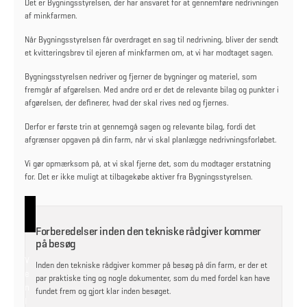
Det er Bygningsstyrelsen, der har ansvaret for at gennemføre nedrivningen
af minkfarmen.
Når Bygningsstyrelsen får overdraget en sag til nedrivning, bliver der sendt
et kvitteringsbrev til ejeren af minkfarmen om, at vi har modtaget sagen.
Bygningsstyrelsen nedriver og fjerner de bygninger og materiel, som
fremgår af afgørelsen. Med andre ord er det de relevante bilag og punkter i
afgørelsen, der definerer, hvad der skal rives ned og fjernes.
Derfor er første trin at gennemgå sagen og relevante bilag, fordi det
afgrænser opgaven på din farm, når vi skal planlægge nedrivningsforløbet.
Vi gør opmærksom på, at vi skal fjerne det, som du modtager erstatning
for. Det er ikke muligt at tilbagekøbe aktiver fra Bygningsstyrelsen.
Forberedelser inden den tekniske rådgiver kommer
på besøg
V
Inden den tekniske rådgiver kommer på besøg på din farm, er der et
e
par praktiske ting og nogle dokumenter, som du med fordel kan have
n
fundet frem og gjort klar inden besøget.
l