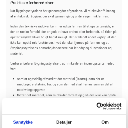
der definerer, hvad Bygningsstyrelsen må fjerne. Bygningsstyrelsen
k
Praktiske forberedelser
må kun
rive det ned, som minkejer får erstatning for.
i
Når Bygningsstyrelsen har gennemgået afgørelsen, vil minkavler få besøg
Bygningsstyrelsen kan derfor ikke igangsætte nedrivning, før der er
e
af en teknisk rådgiver, der skal gennemgå og undersøge minkfarmen.
truffet afgørelse.
s
f
Inden den tekniske rådgiver kommer ud på farmen til et opstartsmøde, er
Bygningsstyrelsen sørger dermed for:
o
der en række forhold, der er godt at have ordnet eller forberedt, så tiden på
r
Nedrivning af bygninger med tilhørende installationer
opstartsmødet bliver brugt bedst muligt. Det er blandt andet vigtigt, at der
a
Fjernelse af fundamenter og opgravning af interne veje
ikke kan opstå misforståelser, hvad der skal fjernes på farmen, og at
t
samt tilkørselsvej
Bygningsstyrelsens samarbejdspartnere har let adgang til bygninger og
s
Planering og påfyldning af huller opstået efter nedrivning
materiel.
e
Bortskaffelse af løsøre, der er i direkte tilknytning til
Derfor anbefaler Bygningsstyrelsen, at minkavleren inden opstartsmødet
d
produktionsanlægget, og som fremgår af afgørelsen
har:
e
Bygningsstyrelsen sørger
ikke
for:
t
samlet og tydelig afmærket det materiel (løsøre), som der er
t
Oprensning af eksisterende forureninger i jorden
modtaget erstatning for, og som dermed skal fjernes som en del af
e
Bortskaffelse af sandpude eller lignende brugt til udjævning
nedrivningsopgaven
i
af terræn
flyttet det materiel, som minkavler fortsat ejer, så der ikke kan opstå
n
Staten overtager ikke virksomheden eller dennes forpligtelser,
tvivl, om det skal fjernes eller ej
d
herunder forpligtigelserne i miljø- eller husdyrsgodkendelsen
sikret, at adgangsveje og stier omkring de relevante bygninger og
h
anlæg er ryddede. Bevoksning, der er vokset højere end til
o
gummistøvlekanten, skal slås, så de tekniske rådgivere,
l
Samtykke
Detaljer
Om
nedrivningsentreprenører og Bygningsstyrelsens projektledere med
d
rimelighed kan færdes på grunden.