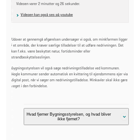
i
Videoen varer 2 minutter og 26 sekunder.
g
Videoen kan også ses på youtube
s
t
t
i
Udover at gennemgå afgørelsen undersøger vi også, om minkfarmen ligger
l
i et område, der kræver særlige tilladelser til at udføre nedrivningen. Det
l
kan f.eks. være beskyttet natur, fortidsminder eller
a
strandbeskyttelseslinjen.
d
m
Bygningsstyrelsen vil også søge nedrivningstilladelse ved kommunen.
a
Nogle kommuner sender automatisk en kvittering til ejendommens ejer via
r
digital post, når vi søger om nedrivningstilladelse. Minkavler skal ikke gøre
k
noget i den forbindelse.
e
t
i
n
Hvad fjerner Bygningsstyrelsen, og hvad bliver
g
ikke fjernet?
c
o
o
Det er
nedlukningsbekendtgørelsen med efterfølgende ændringer
,