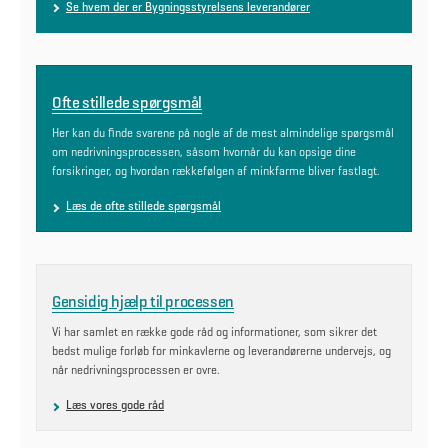
Se hvem der er Bygningsstyrelsens leverandører
Ofte stillede spørgsmål
Her kan du finde svarene på nogle af de mest almindelige spørgsmål
om nedrivningsprocessen, såsom hvornår du kan opsige dine
forsikringer, og hvordan rækkefølgen af minkfarme bliver fastlagt.
Læs de ofte stillede spørgsmål
Gensidig hjælp til processen
Vi har samlet en række gode råd og informationer, som sikrer det
bedst mulige forløb for minkavlerne og leverandørerne undervejs, og
når nedrivningsprocessen er ovre.
Læs vores gode råd