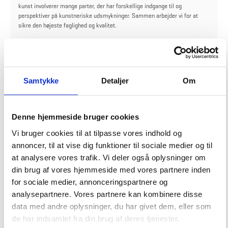
kunst involverer mange parter, der har forskellige indgange til og
perspektiver på kunstneriske udsmykninger. Sammen arbejder vi for at
sikre den højeste faglighed og kvalitet.
Kunsten opleves på daglig basis af de mennesker, der færdes i bygningen.
Derfor inddrages bygningens brugere og institutionens virke tænkes ind,
når rammerne for det specifikke kunstprojekt udvikles. Bygningsstyrelsen
har mange forskellige typer af kunder og bygninger, hvilket afspejles i den
Samtykke
Detaljer
Om
mangfoldighed af kunstneriske udsmykninger, der er realiseret i styrelsens
regi.
Kunsten kan skabe værdi for kunden og brugerne af bygningen på flere
Denne hjemmeside bruger cookies
måder. Bl.a. kan kunstværker være med til at skabe identitet og
samhørighed samt bidrage til et godt arbejdsmiljø for brugerne af
Vi bruger cookies til at tilpasse vores indhold og
bygningen. Kunsten kan også blive en reference, som huskes, og et
annoncer, til at vise dig funktioner til sociale medier og til
samlingssted, der ansporer til refleksion.
at analysere vores trafik. Vi deler også oplysninger om
din brug af vores hjemmeside med vores partnere inden
for sociale medier, annonceringspartnere og
analysepartnere. Vores partnere kan kombinere disse
data med andre oplysninger, du har givet dem, eller som
V
de har indsamlet fra din brug af deres tjenester.
e