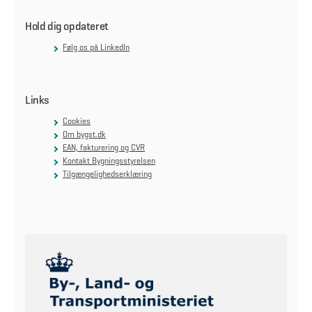
l
d
Hold dig opdateret
Følg os på LinkedIn
O
p
d
at
ér
Links
s
a
m
Cookies
ty
k
Om bygst.dk
k
EAN, fakturering og CVR
e
Kontakt Bygningsstyrelsen
Tilgængelighedserklæring