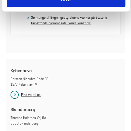
o
Vores Kunst
k
i
Se mange af Bygningsstyrelsens værker på Statens
e
Kunstfonds hjemmeside 'vores.kunst.dk'
s
f
o
r
a
t
s
e
København
d
Carsten Niebuhrs Gade 43
e
1577 København V
t
t
Find vej til os
e
i
Skanderborg
n
d
Thomas Helsteds Vej 9A
h
8660 Skanderborg
o