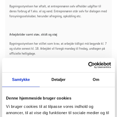
Bygningsstyrelsen har aftalt, at entreprenøren selv afholder udgifter til
deres forbrug af f.eks. el og vand. Entreprenøren står selv for dialogen med
forsyningsselskaber, herunder afregning, opkobling etc.
Arbejdstider samt støv, skidt og støj
Bygningsstyrelsen har stillet som krav, at arbejde tidligst må begynde kl. 7
og slutte senest kl. 18
. Arbejdet vil foregå mandag til fredag, undtagen på
officielle helligdage.
Derudover er det et krav, at leverandørerne skal vælge det værktøj, der giver
færrest gener for beboere og ansatte i forhold til støj, vibrationer, støv og
emissioner.
Samtykke
Detaljer
Om
Genbrug og genanvendelse
Denne hjemmeside bruger cookies
Bygningsstyrelsen har stillet som krav, at så meget som mulig fra
nedrivningen enten
genbruges eller genanvendes.
Vi bruger cookies til at tilpasse vores indhold og
annoncer, til at vise dig funktioner til sociale medier og til