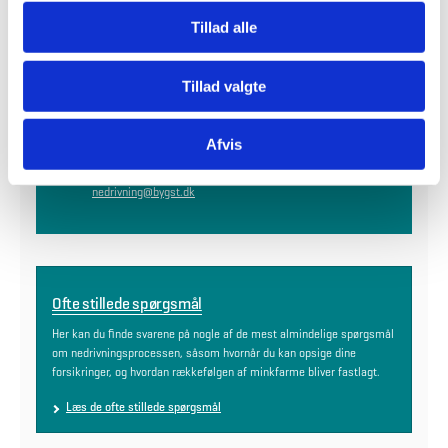
Tillad alle
Kontakt os
Tillad valgte
Har du generelle spørgsmål til processen, er du altid velkommen til
at kontakte os. Bemærk vi ikke kan svare på spørgsmål om konkrete
minkfarme, før der er truffet afgørelse i den enkelte sag.
Afvis
Kontakt
nedrivning@bygst.dk
Ofte stillede spørgsmål
Her kan du finde svarene på nogle af de mest almindelige spørgsmål
om nedrivningsprocessen, såsom hvornår du kan opsige dine
forsikringer, og hvordan rækkefølgen af minkfarme bliver fastlagt.
Læs de ofte stillede spørgsmål