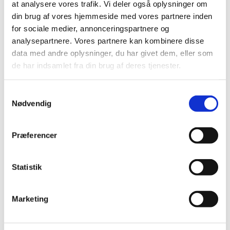
at analysere vores trafik. Vi deler også oplysninger om
din brug af vores hjemmeside med vores partnere inden
for sociale medier, annonceringspartnere og
analysepartnere. Vores partnere kan kombinere disse
data med andre oplysninger, du har givet dem, eller som
Gensidig hjælp til processen
de har indsamlet fra din brug af deres tjenester.
Vi har samlet en række gode råd og informationer, som sikrer det
bedst mulige forløb for minkavlerne og leverandørerne undervejs, og
når nedrivningsprocessen er ovre.
S
Nødvendig
a
Læs vores gode råd
m
t
Præferencer
y
k
Se Bygningsstyrelsens leverandører
k
Statistik
Bygningsstyrelsen samarbejder med både tekniske rådgivere og
e
nedrivningsspecialister. Få overblikket over firmaer i de forskellige
v
områder.
Marketing
a
Se hvem der er Bygningsstyrelsens leverandører
l
g