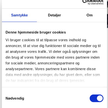
Samtykke
Detaljer
Om
Denne hjemmeside bruger cookies
Bygningsstyrelsen vil på denne side dele sine erfaringer
med projektspecifikke IKT-specifikationer.
Vi bruger cookies til at tilpasse vores indhold og
annoncer, til at vise dig funktioner til sociale medier og til
Bygningsstyrelsen har siden 2014 udarbejdet projektspecifikke IKT-
at analysere vores trafik. Vi deler også oplysninger om
specifikationer, hvor behov og krav er blevet justeret mange gange siden.
din brug af vores hjemmeside med vores partnere inden
Justeringerne er baseret på erfaringer gjort på vores mange projekter samt
ved løbende dialog med branchen. Bygningsstyrelsen vil gerne dele disse
for sociale medier, annonceringspartnere og
erfaringer og her på siden finder du vores erfaringer med og gode råd til
analysepartnere. Vores partnere kan kombinere disse
YBL18's ydelser vedrørende IKT.
data med andre oplysninger, du har givet dem, eller som
de har indsamlet fra din brug af deres tjenester.
Bygningsstyrelsen vil i takt med digitaliseringen og implementering af IKT
samt dertilhørende erfaringer opdatere emnerne, som du finder i menuen
til venstre.
S
Nødvendig
a
m