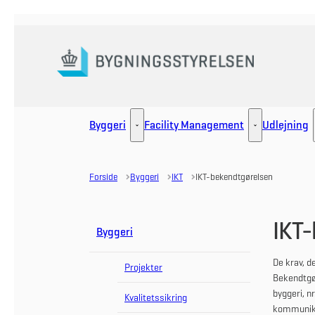
Gå til forsiden
Byggeri
Facility Management
Udlejning
Byggeri - Flere links
Facility Manag
Forside
Byggeri
IKT
IKT-bekendtgørelsen
IKT
Byggeri
De krav, d
Projekter
Bekendtgør
byggeri, n
Kvalitetssikring
kommunikat