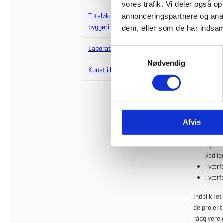
Du kan 
vores trafik. Vi deler også 
Totaløkonomi i offentligt
annonceringspartnere og anal
L
byggeri
dem, eller som de har indsaml
L
Laboratorier
S
Nødvendig
a
Kunst i bygninger
Kvalite
m
t
Siden opre
y
de digital
k
konsistens
Afvis
k
System
e
System
v
vedlig
a
Tværfa
l
Tværfa
g
Indblikket
de projekt
rådgivere 