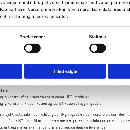
læse den fulde IKT-bekendtgørelse på Retsinformations hjemmeside.
oplysninger om din brug af vores hjemmeside med vores partnere i
ysepartnere. Vores partnere kan kombinere disse data med andr
æs IKT-bekendtgørelsen
et fra din brug af deres tjenester.
æs vejledning til IKT-bekendtgørelsen
Præferencer
Statistik
tssikring af projektmaterialer
ttelsen af et internt kvalitetssikringsteam i 2016 har Bygningsstyrelsen bl.a.
e leverancer i rådgivernes projektmateriale. Det vil sige, at teamet udfører
kontrol af bygningsmodeller, som bl.a. omfatter:
Tillad valgte
atisk og tværfaglig kollisionskontrol
atisk og tværfaglig kontrol af krav til bygningsdelenes tolerancer vedr. servic
ehold
glig kontrol af de krævede egenskaber i IFC-modeller
glig kontrol af klassifikation og identifikation af bygningsdele.
 i projektmaterialernes kvalitet giver Bygningsstyrelsen værdifuld viden, der in
specifikke IKT-specifikationer. Kravene heri præciseres løbende og vi lægger v
og entreprenører skal kende formålet med de digitale leverancer.