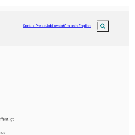
Kontakt
Presse
Job
Lovstof
Om os
In English
Fold søgefelt ud
fentligt
nde