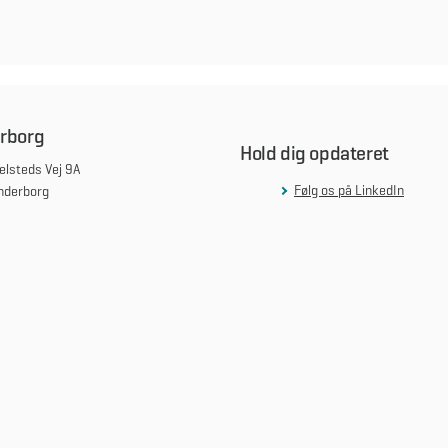
rborg
Hold dig opdateret
lsteds Vej 9A
Følg os på LinkedIn
nderborg