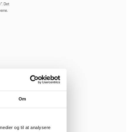
”. Det
vene.
geopgaver
Om
 medier og til at analysere