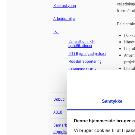
vejledning
Risikostyring
fremgår af
Arbejdsmiljø
De digital
IKT
IKT-ko
Generelt om IKT-
Håndte
specifikationer
Digit
IKT i Bygningsstyrelsen
Anvend
Modelafrapportering
projek
Digita
Vejledning til IKT-
ydelser og
Digita
implementering
Digita
IKT-bekendtgørelsen
Virksomhed
Udbud
over visse
Samtykke
AB18
Denne hjemmeside bruger c
IKT-
Samarbejds- og
Vi bruger cookies til at tilpas
organisationsformer