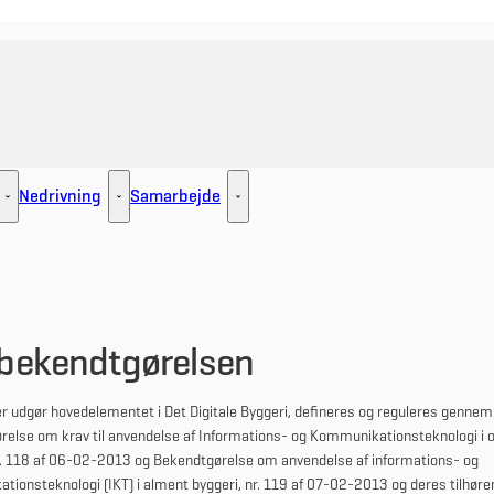
Nedrivning
Samarbejde
ement - Flere links
Udlejning - Flere links
Nedrivning - Flere links
Samarbejde - Flere links
-bekendtgørelsen
er udgør hovedelementet i Det Digitale Byggeri, defineres og reguleres gennem
else om krav til anvendelse af Informations- og Kommunikationsteknologi i of
r. 118 af 06-02-2013 og Bekendtgørelse om anvendelse af informations- og
ionsteknologi (IKT) i alment byggeri, nr. 119 af 07-02-2013 og deres tilhøre