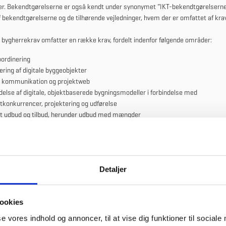
er. Bekendtgørelserne er også kendt under synonymet ”IKT-bekendtgørelserne
 bekendtgørelserne og de tilhørende vejledninger, hvem der er omfattet af kra
e bygherrekrav omfatter en række krav, fordelt indenfor følgende områder:
ordinering
ring af digitale byggeobjekter
al kommunikation og projektweb
else af digitale, objektbaserede bygningsmodeller i forbindelse med
tkonkurrencer, projektering og udførelse
lt udbud og tilbud, herunder udbud med mængder
l leverance ved byggeriets aflevering
l mangelinformation.
er, som ønsker at byde på statslige, kommunale, regionale eller almene byg
 beløbsgrænser, skal leve op til disse krav.
Detaljer
ookies
bekendtgørelsen
se vores indhold og annoncer, til at vise dig funktioner til sociale