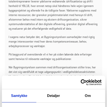
totalentreprenører leverer ydelserne vedrørende
idriftsættelse og drift
i
henhold til YBL18, hvor emnet netop skal håndteres hele vejen igennem
byggeprojektet og allerede fra de tidligste faser. Ydelserne suppleres med
interne ressourcer, der gransker projektmaterialet med hensyn til drift,
afstemmer behov med intern og ekstern driftsorganisation, sikrer
systemunderstøttelse af den digitale aflevering, gransker digital aflevering
og evaluerer på det efterfølgende vedligehold af data.
I sagens natur betyder det, at Bygningsstyrelsen samarbejder med rigtig
mange interessenter med hver deres kompetenceniveauer, behov,
arbejdsprocesser og værktøjer.
På baggrund af ovenstående vil vi her på siden løbende dele erfaringer
samt henvise til relevante værktøjer og publikationer.
Når Bygningsstyrelsen sammen med driftsorganisationen stiller krav, har
det vist sig værdifuldt at tage udgangspunkt i vedligeholdelsesaktiviteter.
Med fokus på vedligeholdelsesaktiviteterne kan vi udvælge de relaterede
bygningsdele, der kræver drift, og stille krav til de nødvendige data.
Molio
har udgivet en publikation, der netop kan anvendes som værktøj til den
proces.
Samtykke
Detaljer
Om
10 gode råd til digital aflevering