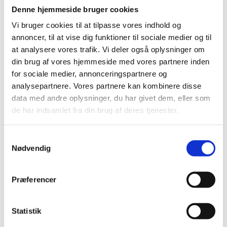
Denne hjemmeside bruger cookies
At afstemme og udvikle interne procedurer vedrørende anvendelse af
projektgenereret data.
Vi bruger cookies til at tilpasse vores indhold og
Intern kvalitetssikring i form af
annoncer, til at vise dig funktioner til sociale medier og til
Tværfaglig KS ved hjælp af konsistens- og kollisionskontrol af
bygningsmodeller
at analysere vores trafik. Vi deler også oplysninger om
KS for anvendelse af aftalte standarder og formater
din brug af vores hjemmeside med vores partnere inden
KS af sammenhængen mellem bygningsmodeller, tegninger,
for sociale medier, annonceringspartnere og
tilbudslister og beskrivelser.
analysepartnere. Vores partnere kan kombinere disse
Opsætning og udvikling for anvendelse af projektweb og platform til
digital aflevering.
data med andre oplysninger, du har givet dem, eller som
Tværgående dialog på projekter, som danner grundlag for den generelle
de har indsamlet fra din brug af deres tjenester.
håndtering af IKT i Bygningsstyrelsen.
Udvikling af interne kompetencer vedrørende IKT.
S
Nødvendig
a
Gode råd til implementering af IKT(-ledelse)
m
Bygningsmodeller kan fx anvendes som visualisering af
t
byggeprojektet, til produktion af tegninger, og på byggeprojektets
Præferencer
y
møder til at understøtte dialog.
Projektweb og de indbyggede "viewer" kan supplere de mange printede
k
tegninger og dokumenter.
k
Statistik
Den tværgående kvalitetssikring af projektmaterialet indeholder
e
kollisionskontroller af bygningsmodeller – brug dem fx i tværgående