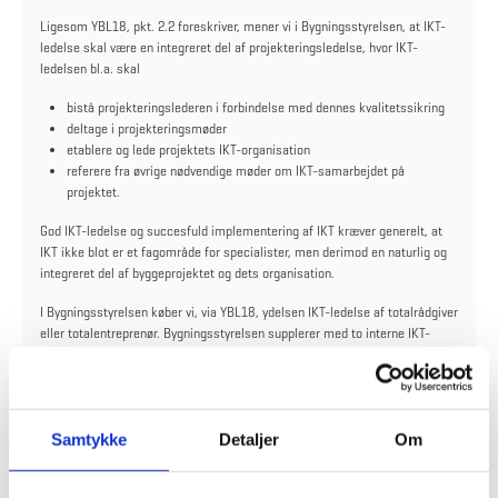
Ligesom YBL18, pkt. 2.2 foreskriver, mener vi i Bygningsstyrelsen, at IKT-
ledelse skal være en integreret del af projekteringsledelse, hvor IKT-
ledelsen bl.a. skal
bistå projekteringslederen i forbindelse med dennes kvalitetssikring
deltage i projekteringsmøder
etablere og lede projektets IKT-organisation
referere fra øvrige nødvendige møder om IKT-samarbejdet på
projektet.
God IKT-ledelse og succesfuld implementering af IKT kræver generelt, at
IKT ikke blot er et fagområde for specialister, men derimod en naturlig og
integreret del af byggeprojektet og dets organisation.
I Bygningsstyrelsen køber vi, via YBL18, ydelsen IKT-ledelse af totalrådgiver
eller totalentreprenør. Bygningsstyrelsen supplerer med to interne IKT-
koordinatorer, der stiller kravene i form af IKT-specifikationer, samt følger
op som en del Bygningsstyrelsens KS-team.
Bygningsstyrelsens interne koordinering indebærer:
Samtykke
Detaljer
Om
At afstemme behov og krav med intern og ekstern driftsorganisation.
Se mere om det på siden vedrørende digital aflevering.
At supportere projektledere med hensyn til IKT.