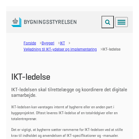
Fold søgefelt ud
Menu
Gå til forsiden
Forside
Byggeri
IKT
Vejledning til IKT-ydelser og implementering
IKT-ledelse
IKT-ledelse
IKT-ledelsen skal tilrettelægge og koordinere det digitale
samarbejde.
IKT-ledelsen kan varetages internt af bygherre eller en anden part i
byggeprojektet. Oftest leveres IKT-ledelse af en totalrådgiver eller en
totalentreprenør.
Det er vigtigt, at bygherre sætter rammerne for IKT-ledelsen ved at stille
krav til indholdet og anvendelsen af IKT-specifikationer og -manualer.