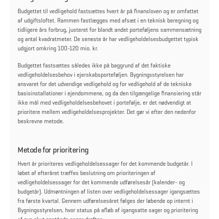
Budgettet til vedligehold fastsættes hvert år på finansloven og er omfattet
af udgiftsloftet. Rammen fastlægges med afsæt i en teknisk beregning og
tidligere års forbrug, justeret for blandt andet porteføljens sammensætning
og antal kvadratmeter. De seneste år har vedligeholdelsesbudgettet typisk
udgjort omkring 100-120 mio. kr.
Budgettet fastsættes således ikke på baggrund af det faktiske
vedligeholdelsesbehov i ejerskabsporteføljen. Bygningsstyrelsen har
ansvaret for det udvendige vedligehold og for vedligehold af de tekniske
basisinstallationer i ejendommene, og da den tilgængelige finansiering står
ikke mål med vedligeholdelsesbehovet i portefølje, er det nødvendigt at
prioritere mellem vedligeholdelsesprojekter. Det gør vi efter den nedenfor
beskrevne metode.
Metode for prioritering
Hvert år prioriteres vedligeholdelsessager for det kommende budgetår. I
løbet af efteråret træffes beslutning om prioriteringen af
vedligeholdelsessager for det kommende udførelsesår (kalender- og
budgetår). Udmøntningen af listen over vedligeholdelsessager igangsættes
fra første kvartal. Gennem udførelsesåret følges der løbende op internt i
Bygningsstyrelsen, hvor status på afløb af igangsatte sager og prioritering