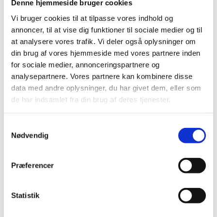
Denne hjemmeside bruger cookies
Vi bruger cookies til at tilpasse vores indhold og
Hent ovenstående illustration som pdf.
annoncer, til at vise dig funktioner til sociale medier og til
at analysere vores trafik. Vi deler også oplysninger om
Prioriteringskriterier for Kontorporteføljen
din brug af vores hjemmeside med vores partnere inden
for sociale medier, annonceringspartnere og
Bygningsstyrelsen har udarbejdet et regelsæt for prioriteringskriterier og
deres kvalitative vægtning, som anvendes for at sikre ensartethed og
analysepartnere. Vores partnere kan kombinere disse
gennemsigtighed i prioriteringen af vedligeholdelsessager.
data med andre oplysninger, du har givet dem, eller som
Prioriteringskriterierne er oplistet i henhold til deres indbyrdes vægtning,
de har indsamlet fra din brug af deres tjenester.
hvilket betyder, at bygningernes tilstand og vedligeholdelsesbehov
tillægges størst betydning i prioriteringen for det kommende budgetår.
Nedenfor gives en kort beskrivelse af de anvendte prioriteringskriterier.
S
Nødvendig
a
Bygningsfaglige kriterier
m
De bygningsfaglige kriterier bidrager med informationer om bygningens
t
stand og potentialer for tilstandsforbedring. Kriterierne skal sikre, at
Præferencer
y
vedligeholdelsesbehov håndteres, inden de fører til akutte skader eller
skader på andre bygningsdele, og at den samlede portefølje bedst muligt
k
opretholder sin stand og værdi.
k
Statistik
e
De anvendte kriterier omfatter først og fremmest bygningens tilstand og