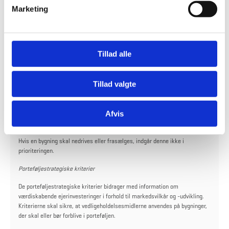
v
risiko for skader, derudover indgår omkostningseffektivitet, energi- og
Marketing
indeklima samt kosmetiske hensyn.
a
l
Kundekriterier
g
Kundekriterier bidrager med informationer om politiske beslutninger og
Tillad alle
kunderelaterede lokalebehov, så kunderne så vidt muligt kan opretholde
deres kernedrift. Kriterierne skal sikre, at vedligeholdelsesmidler anvendes
på ejendomme, der understøtter kundens behov.
Tillad valgte
De anvendte kriterier omfatter først og fremmest, om kundens kernedrift
kan opretholdes i bygningen samt om der er gældende myndighedskrav.
Afvis
Derudover indgår kundebevægelser og økonomi i forbindelse med
vedligeholdelsessager.
Hvis en bygning skal nedrives eller frasælges, indgår denne ikke i
prioriteringen.
Porteføljestrategiske kriterier
De porteføljestrategiske kriterier bidrager med information om
værdiskabende ejerinvesteringer i forhold til markedsvilkår og -udvikling.
Kriterierne skal sikre, at vedligeholdelsesmidlerne anvendes på bygninger,
der skal eller bør forblive i porteføljen.