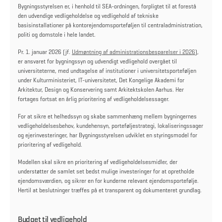
Bygningsstyrelsen er, i henhold til SEA-ordningen, forpligtet til at forestå
den udvendige vedligeholdelse og vedligehold af tekniske
basisinstallationer på kontorejendomsporteføljen til centraladministration,
politi og domstole i hele landet.
Pr. 1. januar 2026 (jf.
Udmøntning af administrationsbesparelser i 2026
),
er ansvaret for bygningssyn og udvendigt vedligehold overgået til
universiteterne, med undtagelse af institutioner i universitetsporteføljen
under Kulturministeriet, IT-universitetet, Det Kongelige Akademi for
Arkitektur, Design og Konservering samt Arkitektskolen Aarhus. Her
fortages fortsat en årlig prioritering af vedligeholdelsessager.
For at sikre et helhedssyn og skabe sammenhæng mellem bygningernes
vedligeholdelsesbehov, kundehensyn, porteføljestrategi, lokaliseringssager
og ejerinvesteringer, har Bygningsstyrelsen udviklet en styringsmodel for
prioritering af vedligehold.
Modellen skal sikre en prioritering af vedligeholdelsesmidler, der
understøtter de samlet set bedst mulige investeringer for at opretholde
ejendomsværdien, og sikrer en for kunderne relevant ejendomsportefølje.
Hertil at beslutninger træffes på et transparent og dokumenteret grundlag.
Budget til vedligehold