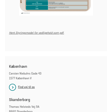
Hent Styringsmodel for vedligehold som pdf.
København
Carsten Niebuhrs Gade 43
1577 København V
Find vej til os
Skanderborg
Thomas Helsteds Vej 9A
8660 Skanderborg