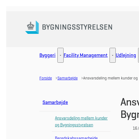
Gå til forsiden
Byggeri
Facility Management
Udlejning
Byggeri - Flere links
Facility Manag
Forside
Samarbejde
Ansvarsdeling mellem kunder og 
Ansv
Samarbejde
Byg
Ansvarsdeling mellem kunder
og Bygningsstyrelsen
16.
Beredskabssamarbejde