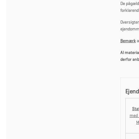
De pågælde
forklarend
Oversigten
ejendom
Bemærk
a
Al materia
derfor anb
Ejen
Sta
med S
M