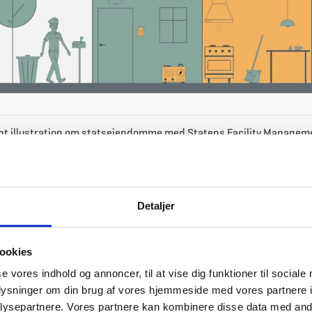
nt illustration om statsejendomme med Statens Facility Managem
Detaljer
Adgang til ejendomme
ookies
Alle forhold som omhandler adgang til ejendomme herunder skalsikring, låse,
Kontrolcentral
porte, systemer/anlæg til adgangsbegrænsning m.v..
se vores indhold og annoncer, til at vise dig funktioner til sociale
oplysninger om din brug af vores hjemmeside med vores partnere i
En kontrolcentral er en permanent bemandet, teknisk sikret enhed, der 24/7
Forholdsordre
ysepartnere. Vores partnere kan kombinere disse data med andr