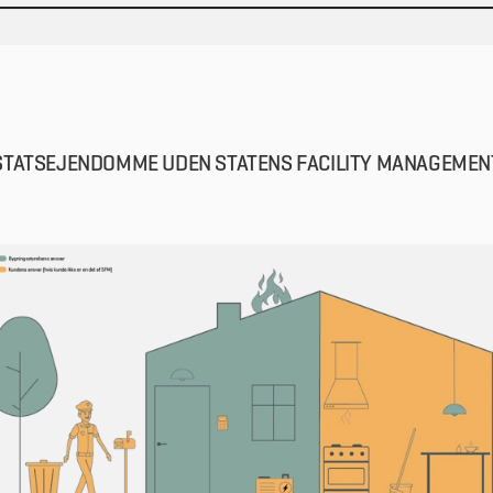
stoffer.
Bygningsstyrelsen har ansvaret for service af nødgeneratorer, hvis der er ind
Intet ansvar.
og UPS-anlæg.
Kunden
aftale med kunden herom. Bygningsstyrelsen har desuden ansvaret for dial
Udendørsarealer/udenomsarealer omfatter alle de arealer uden for bygninge
forsyningsselskaberne.
Bygningsstyrelsen
ydervægge, som hører til ejendommen.
Kunden har ansvaret for skadesudbedring af skader, som er påført af kunden
Bygningsstyrelsen
Bygningsstyrelsen har via leverandøren af Statens Facility Management ansv
Kunden
Bygningsstyrelsen har via leverandøren af Statens Facility Management ansv
for intern service, hvis dette er tilvalgt af kunden.
for kantine/forplejning, hvis servicen tilvalgt af kunden.
STATSEJENDOMME UDEN STATENS FACILITY MANAGEMEN
Kunden har ansvaret for etablering af nødgenerator og UPS-anlæg og generel 
af disse (f.eks. benzin).
Kunden
Kunden
Kunden har ansvaret for intern service, hvis dette er fravalgt i Statens Facilit
Management.
Kunden har ansvaret, hvis servicen er fravalgt i Statens Facility Management
Bygningsstyrelsen
Bygningsstyrelsen har ansvaret for akut skadesudbedring. Opgaverne løses v
gældende teknikaftale og/eller lokale firmaer.
Bygningsstyrelsen
Kunden
Bygningsstyrelsen har via leverandøren af Statens Facility Management ansv
Intet ansvar.
for rengøring.
Bygningsstyrelsen