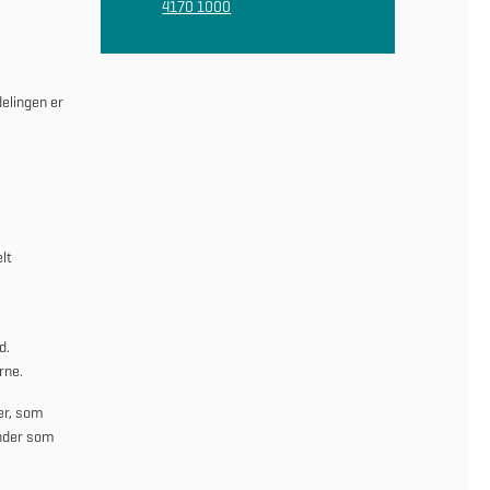
4170 1000
delingen er
lt
d.
erne.
er, som
nder som