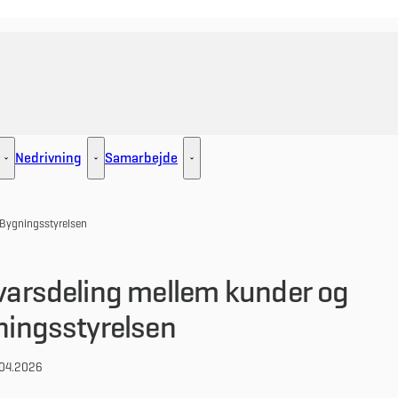
Nedrivning
Samarbejde
ement - Flere links
Udlejning - Flere links
Nedrivning - Flere links
Samarbejde - Flere links
Bygningsstyrelsen
arsdeling mellem kunder og
ningsstyrelsen
04.2026