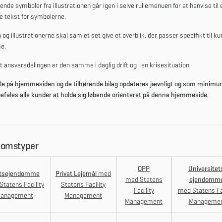
nde symboler fra illustrationen går igen i selve rullemenuen for at henvise til 
e tekst for symbolerne.
 og illustrationerne
skal samlet set give
et
overblik, der passer specifikt til
ku
me
.
t ansvarsdelingen er den samme i daglig drift og i en krisesituation.
le på hjemmesiden og de tilhørende bilag opdateres jævnligt og som minimum 
efales alle kunder at holde sig løbende orienteret på denne hjemmeside.
domstyper
OPP
Universitet
tsejendomme
Privat Lejemål
med
med Statens
ejendomm
tatens Facility
Statens Facility
Facility
med Statens Fa
anagement
Management
Management
Manageme