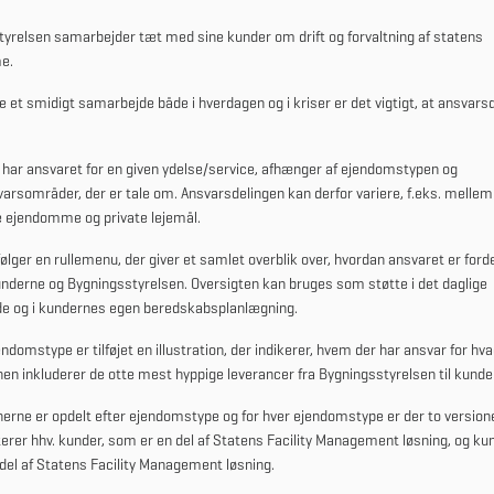
yrelsen samarbejder tæt med sine kunder om drift og forvaltning af statens
e.
re et smidigt samarbejde både i hverdagen og i
kriser er
det vigtigt, at ansvars
 har ansvaret
for en given ydelse/service
, afhænger af ejendomstypen
og
varsområder,
der er tale om
. Ansvarsdelingen kan derfor variere, f.eks.
mellem
e ejendomme
og
private
lejemål
.
ølger
en rullemenu, der giver et samlet overblik over, hvordan ansvaret er forde
nderne
og Bygningsstyrelsen
.
Oversigten kan bruges som støtte i det daglige
e og
i kundernes
egen beredskabsplanlægning.
endomstype er tilføjet en illustration, der indikerer,
hvem der har ansvar for hva
onen inkluderer de otte mest hyppige leverancer fra Bygningsstyrelsen til kund
onerne er opdelt efter ejendomstype
og for
hver ejendomstype er der to version
rer hhv. kunder, som er en del af Statens Facility Management løsning,
og ku
del af Statens Facility Management løsning
.