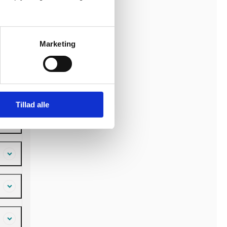
temer
n skal
rift
brud
Marketing
ørende
er og
ig og
æg
Tillad alle
som
mme et
g ADK.
elt
og ADK
eau 20
enten