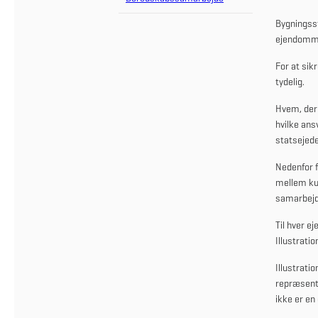
Bygningsst
ejendomm
For at sik
tydelig.
Hvem,
der
hvilke
ans
statsejed
Nedenfor
f
mellem
ku
samarbejd
Til hver ej
Illustrati
Illustrati
repræsente
ikke er
en