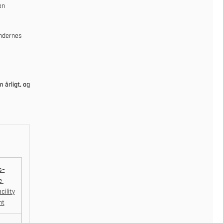
en
ndernes
årligt, og
s-
e
cility
nt