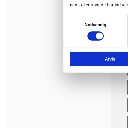
dem, eller som de har indsaml
S
Nødvendig
a
m
t
y
k
Afvis
k
e
v
a
l
g