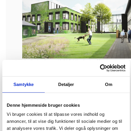
Visualisering af Næstved Politigård. Visualisering af Entasis
Bygningsstyrelsen har i dag offentliggjort en ny publikation med en
eksempelsamling på, hvordan styrelsen arbejder med helhedsorienteret
byggeri. Samtidig præsenteres en holdningstilkendegivelse, hvor rammerne
Samtykke
Detaljer
Om
sættes for, hvordan Bygningsstyrelsen går til det helhedsorienterede
byggeri.
Denne hjemmeside bruger cookies
Bygningsstyrelsen arbejder for at skabe de rigtige rammer for arbejde og
læring for vores kunder. Det gør vi bl.a. ved at tage aktiv stilling til
Vi bruger cookies til at tilpasse vores indhold og
helhedsorienteret byggeri.
annoncer, til at vise dig funktioner til sociale medier og til
Helhedsorienteret byggeri indebærer, at der tænkes hele vejen rundt om
at analysere vores trafik. Vi deler også oplysninger om