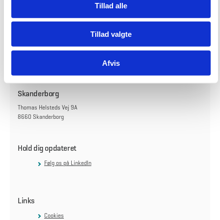
Tillad alle
København
Tillad valgte
Carsten Niebuhrs Gade 43
1577 København V
Afvis
Find vej til os
Skanderborg
Thomas Helsteds Vej 9A
8660 Skanderborg
Hold dig opdateret
Følg os på LinkedIn
Links
Cookies