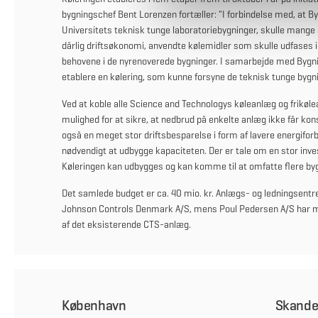
a
bygningschef Bent Lorenzen fortæller: "I forbindelse med, at B
l
Universitets teknisk tunge laboratoriebygninger, skulle mange
dårlig driftsøkonomi, anvendte kølemidler som skulle udfases 
g
behovene i de nyrenoverede bygninger. I samarbejde med Bygnin
etablere en kølering, som kunne forsyne de teknisk tunge bygn
Ved at koble alle Science and Technologys køleanlæg og frikølea
mulighed for at sikre, at nedbrud på enkelte anlæg ikke får kon
også en meget stor driftsbesparelse i form af lavere energiforbr
nødvendigt at udbygge kapaciteten. Der er tale om en stor inve
Køleringen kan udbygges og kan komme til at omfatte flere byg
Det samlede budget er ca. 40 mio. kr. Anlægs- og ledningsentre
Johnson Controls Denmark A/S, mens Poul Pedersen A/S har mu
af det eksisterende CTS-anlæg.
København
Skande