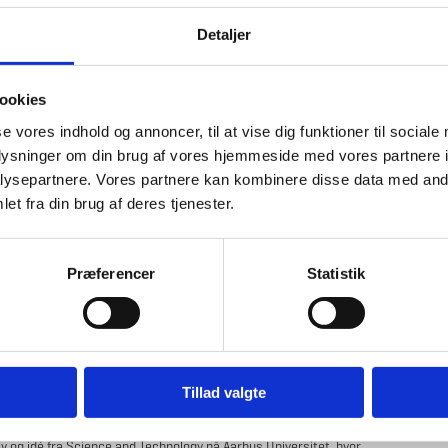
Detaljer
nde kølesystem mellem bygningerne på Science and Technology på Aarhus
ookies
re lokale køleanlæg til laboratorier og teknisk udstyr. Mange af
se vores indhold og annoncer, til at vise dig funktioner til sociale
år ikke længere må anvendes. Behovet for køling af de fintfølende
oplysninger om din brug af vores hjemmeside med vores partnere i
rier stiger samtidig markant i disse år. Det er blandt andet vigtigt, at
ysepartnere. Vores partnere kan kombinere disse data med andr
ærdifuld forskning.
et fra din brug af deres tjenester.
rsitet ved at etablere en såkaldt kølering mellem de teknisk tunge
Præferencer
Statistik
rer: "Køleringen opbygges efter de samme principper som et
roduktionen sker decentralt tæt på de forbrugende
 i jorden, at isolering ikke er nødvendig. Kølingen leveres fra de mest
gen. Dermed kan kølingskapaciteten i de enkelte, tilkoblede køleanlæg
økonomisk drift og en høj forsyningssikkerhed. Ikke mindst under
Tillad valgte
tiv og idé fra Science and Technology på Aarhus Universitet, hvor