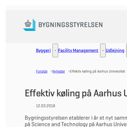
Gå til forsiden
Byggeri
Facility Management
Udlejning
Byggeri - Flere links
Facility Manag
Forside
Nyheder
Effektiv køling på Aarhus Universitet
Effektiv køling på Aarhus 
12.03.2018
Bygningsstyrelsen etablerer i år et nyt 
på Science and Technology på Aarhus Univers