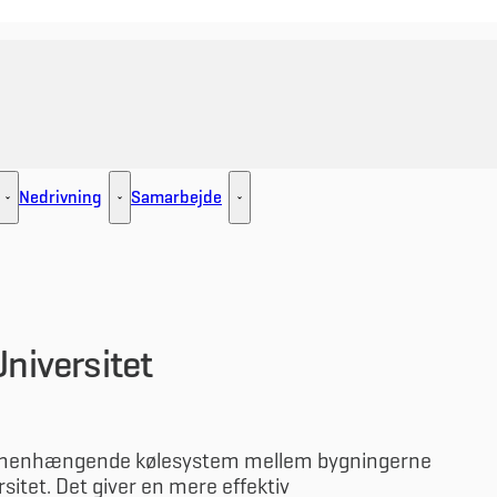
Nedrivning
Samarbejde
ement - Flere links
Udlejning - Flere links
Nedrivning - Flere links
Samarbejde - Flere links
Universitet
sammenhængende kølesystem mellem bygningerne
itet. Det giver en mere effektiv