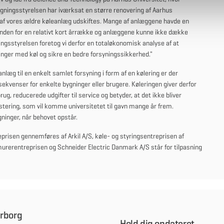
ygningsstyrelsen har iværksat en større renovering af Aarhus
 af vores ældre køleanlæg udskiftes. Mange af anlæggene havde en
inden for en relativt kort årrække og anlæggene kunne ikke dække
gsstyrelsen foretog vi derfor en totaløkonomisk analyse af at
inger med køl og sikre en bedre forsyningssikkerhed."
nlæg til en enkelt samlet forsyning i form af en kølering er der
sekvenser for enkelte bygninger eller brugere. Køleringen giver derfor
ug, reducerede udgifter til service og betyder, at det ikke bliver
stering, som vil komme universitetet til gavn mange år frem.
ninger, når behovet opstår.
prisen gennemføres af Arkil A/S, køle- og styringsentreprisen af
rerentreprisen og Schneider Electric Danmark A/S står for tilpasning
rborg
Hold dig opdateret