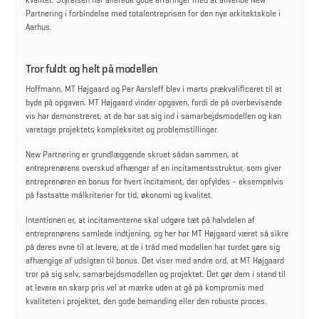
Partnering i forbindelse med totalentreprisen for den nye arkitektskole i
Aarhus.
Tror fuldt og helt på modellen
Hoffmann, MT Højgaard og Per Aarsleff blev i marts prækvalificeret til at
byde på opgaven. MT Højgaard vinder opgaven, fordi de på overbevisende
vis har demonstreret, at de har sat sig ind i samarbejdsmodellen og kan
varetage projektets kompleksitet og problemstillinger.
New Partnering er grundlæggende skruet sådan sammen, at
entreprenørens overskud afhænger af en incitamentsstruktur, som giver
entreprenøren en bonus for hvert incitament, der opfyldes – eksempelvis
på fastsatte målkriterier for tid, økonomi og kvalitet.
Intentionen er, at incitamenterne skal udgøre tæt på halvdelen af
entreprenørens samlede indtjening, og her har MT Højgaard været så sikre
på deres evne til at levere, at de i tråd med modellen har turdet gøre sig
afhængige af udsigten til bonus. Det viser med andre ord, at MT Højgaard
tror på sig selv, samarbejdsmodellen og projektet. Det gør dem i stand til
at levere en skarp pris vel at mærke uden at gå på kompromis med
kvaliteten i projektet, den gode bemanding eller den robuste proces.