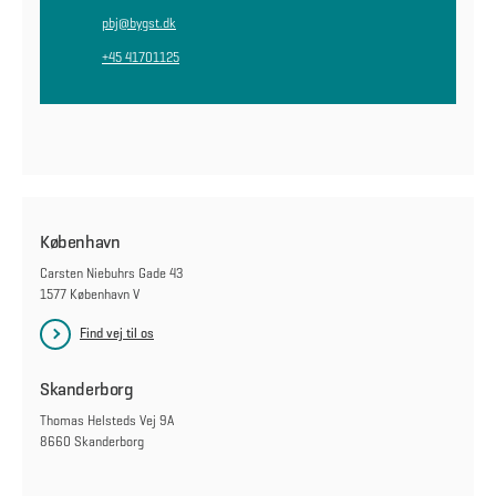
pbj@bygst.dk
+45 41701125
København
Carsten Niebuhrs Gade 43
1577 København V
Find vej til os
Skanderborg
Thomas Helsteds Vej 9A
8660 Skanderborg