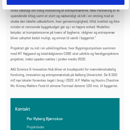
”Vi er utrolig glade for at have vundet sagen. Projektet passer godt ind i
vores ideologi om tidlig involvering af entreprenørerne. New Partnering er et
spændende tiltag samt et stort og nødvendigt skridt i en retning mod at
skabe den ideelle udbudsform, hvor gennemsigtighed, tillid, kvalitet og ikke
mindst et retvisende byggebudget går op i en højere enhed. Modellen
betyder, at kompetencerne på tværs af bygherre, rådgiver og entreprenør
bliver udnyttet bedst muligt, og omsat til værdi i byggeriet.”
Projektet går nu ind i en udviklingsfase, hvor Bygningsstyrelsen sammen
med MT Højgaard og totalrådgiveren COBE skal udvikle og færdigprojektere
projektet, inden spaden sættes i jorden medio 2020.
AAU Science & Innovation Hub bliver et knudepunkt for tværvidenskabelig
forskning, innovation og entreprenørskab på Aalborg Universitet. De 8.500
m2 nye lokaler forventes taget i brug i 2022. A.P. Møller og Hustru Chastine
Mc-Kinney Møllers Fond til almene Formaal donerer 100 mio. til byggeriet.
Kontakt
Per Ryberg Bjørnskov
Projektleder