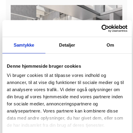
Samtykke
Detaljer
Om
Denne hjemmeside bruger cookies
Vi bruger cookies til at tilpasse vores indhold og
annoncer, til at vise dig funktioner til sociale medier og til
at analysere vores trafik. Vi deler også oplysninger om
din brug af vores hjemmeside med vores partnere inden
for sociale medier, annonceringspartnere og
Vicedirektør i Bygningsstyrelsen Signe Primdal Lyndrup siger:
analysepartnere. Vores partnere kan kombinere disse
"MT Højgaard har været ekstra modige og har i høj grad vist, at de er
data med andre oplysninger, du har givet dem, eller som
motiveret til at indgå i et gensidigt og tillidsfuldt samarbejde. Generelt har
de har indsamlet fra din brug af deres tjenester.
markedet taget rigtig godt imod vores samarbejdsmodel. Der har været
stor interesse for udbuddet, og de bydende har forholdt sig positivt til de