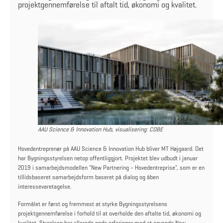
projektgennemførelse til aftalt tid, økonomi og kvalitet.
AAU Science & Innovation Hub, visualisering: COBE
Hovedentreprenør på AAU Science & Innovation Hub bliver MT Højgaard. Det
har Bygningsstyrelsen netop offentliggjort. Projektet blev udbudt i januar
2019 i samarbejdsmodellen "New Partnering – Hovedentreprise", som er en
tillidsbaseret samarbejdsform baseret på dialog og åben
interessevaretagelse.
Formålet er først og fremmest at styrke Bygningsstyrelsens
projektgennemførelse i forhold til at overholde den aftalte tid, økonomi og
kvalitet. Styrelsen har allerede gode erfaringer med at anvende New