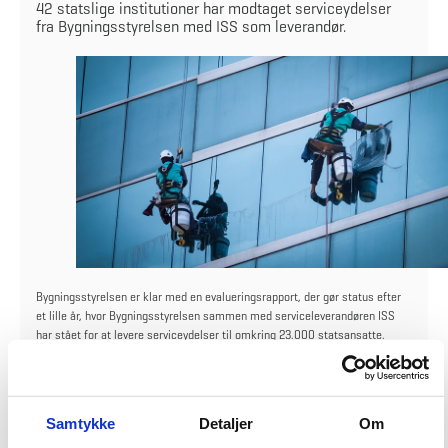
42 statslige institutioner har modtaget serviceydelser
fra Bygningsstyrelsen med ISS som leverandør.
Bygningsstyrelsen er klar med en evalueringsrapport, der gør status efter
et lille år, hvor Bygningsstyrelsen sammen med serviceleverandøren ISS
har stået for at levere serviceydelser til omkring 23.000 statsansatte.
Overordnet set viser rapporten, at serviceydelserne leveres på et
tilfredsstillende niveau med en acceptabel brugertilfredshed og betydelige
økonomiske gevinster.
Samtykke
Detaljer
Om
- Som det ser ud lige nu bliver 88 procent af de indmeldte opgaver løst
inden for den aftalte tid med en acceptabel brugertilfredshed på 2,9 af 5. Vi