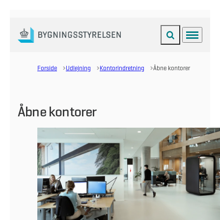
Fold søgefelt ud
Menu
Gå til forsiden
Forside
Udlejning
Kontorindretning
Åbne kontorer
Åbne kontorer