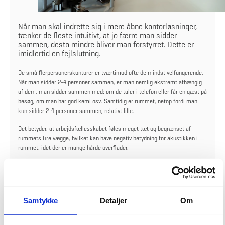
Når man skal indrette sig i mere åbne kontorløsninger,
tænker de fleste intuitivt, at jo færre man sidder
sammen, desto mindre bliver man forstyrret. Dette er
imidlertid en fejlslutning.
De små flerpersonerskontorer er tværtimod ofte de mindst velfungerende.
Når man sidder 2-4 personer sammen, er man nemlig ekstremt afhængig
af dem, man sidder sammen med; om de taler i telefon eller får en gæst på
besøg, om man har god kemi osv. Samtidig er rummet, netop fordi man
kun sidder 2-4 personer sammen, relativt lille.
Det betyder, at arbejdsfællesskabet føles meget tæt og begrænset af
rummets fire vægge, hvilket kan have negativ betydning for akustikken i
rummet, idet der er mange hårde overflader.
Hvis man sidder otte eller flere sammen i en åben kontorlomme, bliver
man omvendt mindre afhængig af, hvem det lige er, man sidder sammen
med. Hvis én taler i telefon og en anden modtager en gæst, er det
nemmere at abstrahere fra, fordi det falder ind i det generelle lydbillede.
Samtykke
Detaljer
Om
Samtidig øges oplevelsen af plads hos den enkelte.
Den ekstra plads kan bruges til at indrette sig med en sofa/lænestol, et