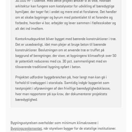
30.000 m
i Odense. Med dette projekt ønsker vi at vise, hvordan
arkitektur kan fungere som katalysator for udvikling af bæredygtige
bymiljøer, der tager fat i andet og mere end at forskønne. Det handler
om at skabe bygninger og byrum med potentialet til at forandre og
forbedre, hvordan vi bor, arbejder og lever sammen i fællesskaber og
alt det ind imellem.
Kontorknudepunktet bliver bygget med bærende konstruktioner i træ.
Det er usædvanligt, idet man plejer at bruge beton til bærende
konstruktioner. Beslutningen om at anvende træ er truffet på
baggrund af beregninger, der viser, at bygningens klimaaftryk over 50
år potentielt reduceres med ca. 30 pct. sammenlignet med en
tilsvarende traditionel bygning opført i beton.
Projektet udfordrer byggebranchen på, hvor langt man kan gå i
forhold til træbyggeri i storskala. Samtidig indgår byggeriet som
testprojekt i afprøvningen af den frivillige bæredygtighedsklasse,
hvor man rapporterer på syv krav, der dokumenterer projektets
bæredygtighed.
Bygningsstyrelsen overholder som minimum klimakravene i
Bygningsreglementet
, når styrelsen bygger for de statslige institutioner.