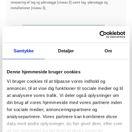
renovering af tag og ydervægge (niveau 2) samt tag, ydervægge og
installationer (niveau 3).
Samtykke
Detaljer
Om
Denne hjemmeside bruger cookies
Vi bruger cookies til at tilpasse vores indhold og
annoncer, til at vise dig funktioner til sociale medier og til
Fra Concitos klimaanalyse for byggeriet
at analysere vores trafik. Vi deler også oplysninger om
din brug af vores hjemmeside med vores partnere inden
for sociale medier, annonceringspartnere og
Udover at arbejde med bæredygtighed ved nybyg er det også vigtigt at
analysepartnere. Vores partnere kan kombinere disse
renovere bæredygtigt. Renovering har et helt andet udgangspunkt end
data med andre oplysninger, du har givet dem, eller som
nybyggeri, idet man bevarer en stor del af de eksisterende bygningsdele og
de har indsamlet fra din brug af deres tjenester.
materialer, der allerede har haft en lang levetid. Det gør beregningen af