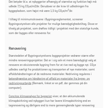
Det betyder bl.a. at nybyggerier afhængig af størrelse og funktion højt må
udlede 7,5 kg CO
e/m2/år. Derudover er der krav til udledningen fra
2
2
byggepladsen, som højst må være 1,5 kg CO
e/m
/år.
2
I tillæg til minimumskravene i Bygningsreglementet, screener
Bygningsstyrelsen alle projekter for mulige bæredygtighedstiltag. Disse er
tilvalg på projektet, som drøftes tidligt i projektet med den statslige kunde,
som der bygges eller renoveres for.
Renovering
Størstedelen af Bygningsstyrelsens byggeprojekter vedrører større eller
mindre renoveringsprojekter. Det er i sig selv et mere bæredygtigt valg at
renovere en eksisterende bygning frem for at rive ned og bygge nyt. CO
e
2
udledes særligt fra produktionen og transporten af nye materialer, samt
affaldshåndteringen af de nedrevne materialer. Nedrivning reguleres i
bekendtgørelse om håndtering af affald og materialer fra bygge- og
nedrivningsarbejde
(Bemærk, linket er en pdf, der gemmes på din
computer).
Concitos klimaanalyse for byggeriet
viser, at den akkumulerede
klimapåvirkning ved nybyggeri kun har lavere klimapåvirkning end en
tagrenovering og dårligere end to mere gennemgående typer renovering: