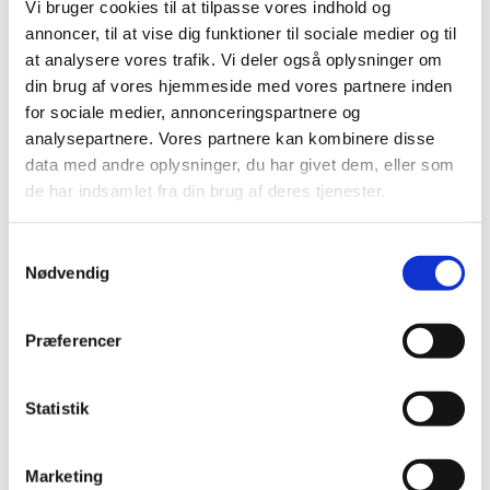
Vi bruger cookies til at tilpasse vores indhold og
kontraktdriften. Bygningsstyrelsen har derfor fremsat ambitiøse
målsætninger, der medvirker til at vores facility management-leverandører
annoncer, til at vise dig funktioner til sociale medier og til
skal omlægge størstedelen af den kontraktrelaterede kørsel til
at analysere vores trafik. Vi deler også oplysninger om
emissionsfri. De ambitiøse målsætninger bidrager til at flytte både
din brug af vores hjemmeside med vores partnere inden
leverandører, underleverandører og serviceområderne generelt hen imod en
for sociale medier, annonceringspartnere og
grønnere flådesammensætning, der afhjælper de politiske ambitioner om
en grønnere transportsektor.
analysepartnere. Vores partnere kan kombinere disse
data med andre oplysninger, du har givet dem, eller som
Kravene i SFM-aftalen udmønter regeringens strategi:
Grønne indkøb for en
de har indsamlet fra din brug af deres tjenester.
grøn fremtid
, herunder krav til økologi i kantinerne fra
Fællesstatslige
Fødevarepolitik
, som tager udgangspunkt i Fødevarestyrelsens kostråd:
Godt for sundhed og for klima
. Det betyder også, at al fisk, der serveres i
S
kantinerne er MSC- og ASC-certificeret, naturskånsomt eller tilsvarende i
Nødvendig
overensstemmelse med
Cirkulære om miljø- og energihensyn ved statslige
a
indkøb
.
m
t
Præferencer
y
k
k
Statistik
e
v
Marketing
a