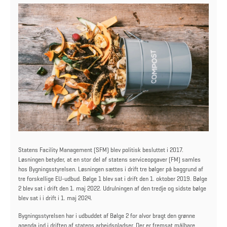
Statens Facility Management (SFM) blev politisk besluttet i 2017.
Løsningen betyder, at en stor del af statens serviceopgaver (FM) samles
hos Bygningsstyrelsen. Løsningen sættes i drift tre bølger på baggrund af
tre forskellige EU-udbud. Bølge 1 blev sat i drift den 1. oktober 2019. Bølge
2 blev sat i drift den 1. maj 2022. Udrulningen af den tredje og sidste bølge
blev sat i i drift i 1. maj 2024.
Bygningsstyrelsen har i udbuddet af Bølge 2 for alvor bragt den grønne
agenda ind i driften af statens arbejdspladser. Der er fremsat målbare