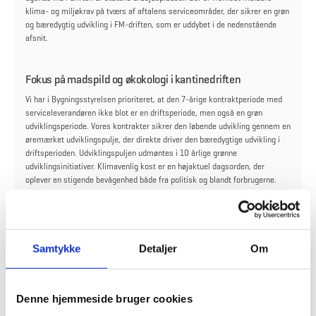
klima- og miljøkrav på tværs af aftalens serviceområder, der sikrer en grøn
og bæredygtig udvikling i FM-driften, som er uddybet i de nedenstående
afsnit.
Fokus på madspild og økokologi i kantinedriften
Vi har i Bygningsstyrelsen prioriteret, at den 7-årige kontraktperiode med
serviceleverandøren ikke blot er en driftsperiode, men også en grøn
udviklingsperiode. Vores kontrakter sikrer den løbende udvikling gennem en
øremærket udviklingspulje, der direkte driver den bæredygtige udvikling i
driftsperioden. Udviklingspuljen udmøntes i 10 årlige grønne
udviklingsinitiativer. Klimavenlig kost er en højaktuel dagsorden, der
oplever en stigende bevågenhed både fra politisk og blandt forbrugerne.
Bygningsstyrelsen bidrager til at skubbe denne udvikling ved at fastlægge
målbare og klare reduktionsmål for kantinedriftens emissionsaftryk samt
madspildsmængder. Med Bølge 2 stiller Bygningsstyrelsen bl.a. krav til, at
serviceudbyderen fremlægger CO
-regnskab for anvendte fødevarer i
2
kantinerne, 60 pct. økologi i kantinerne samt svanemærket rengøring.
Samtykke
Detaljer
Om
Grønnere transport
Denne hjemmeside bruger cookies
Transportområdet er et bredt indsatsområde, der berører hele