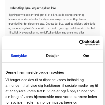
Ordentlige løn- og arbejdsvilkår
Bygningsstyrelsen er forpligtet til at sikre, at de entreprenører og
leverandører, der arbejder for styrelsen sørger for ordentlige løn- og
arbejdsvilkår for deres ansatte. Det gælder bl.a. særlige ydelser, arbejdstid
og andre arbejdsvilkår, som ikke er mindre gunstige end dem, der i henhold
til kollektiv overenskomst, voldgiftskendelse, nationale love eller
administrative forskrifter gælder for arbejde af samme art inden for
vedkommende fag eller industri. Kontraktholdende rådgiver eller
entreprenør har kædeansvar for overholdelse af arbejdsklausulen. Benyttes
der fagentreprenører eller underrådgivere, påhviler det rådgiver eller
entreprnør at sikre, at ovennævnte krav overholdes. Sker det ikke, skal de
Samtykke
Detaljer
Om
ansatte kompenseres fuldt ud. På anmodning fra Bygningsstyrelsen er
kontraktholder forpligtet til at dokumentere, at ovenstående krav er
overholdt. Bygningsstyrelsen har ret til at inddrage den statslige
Denne hjemmeside bruger cookies
kontrolenhed og relevante fagforeninger ved vurderingen af, om
medarbejdere har de arbejdsvilkår, de er berettiget til efter
Vi bruger cookies til at tilpasse vores indhold og
arbejdsklausulen.
annoncer, til at vise dig funktioner til sociale medier og til
at analysere vores trafik. Vi deler også oplysninger om
Ligestilling og diversitet
din brug af vores hjemmeside med vores partnere inden
Bygningsstyrelsen samarbejder ligeledes med vores strategiske
for sociale medier, annonceringspartnere og