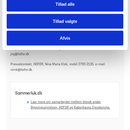
ser HOFORs energirådgivere, at op mod 80 % af energiforbruget
Tillad alle
spildes på varmetab. Det svarer til, at der spildes penge for op 80
millioner kroner om året i de større ejendomme i København.
Der er også måder at spare på varmeregningen i de private hjem. Få
Tillad valgte
gode råd på
www.sommerluk.dk
.
Afvis
Kontakt
Projektleder, HOFOR, Jimmi Eiberg Jensen, mobil 2795 4682, e-mail
jiej@hofor.dk
Pressekontakt, HOFOR, Nina Maria Klok, mobil 2795 2135, e-mail
nimk@hofor.dk
Sommerluk.dk
Læs mere om samarbejdet mellem blandt andet
Bygningsstyrelsen, HOFOR og Københavns Ejendomme.