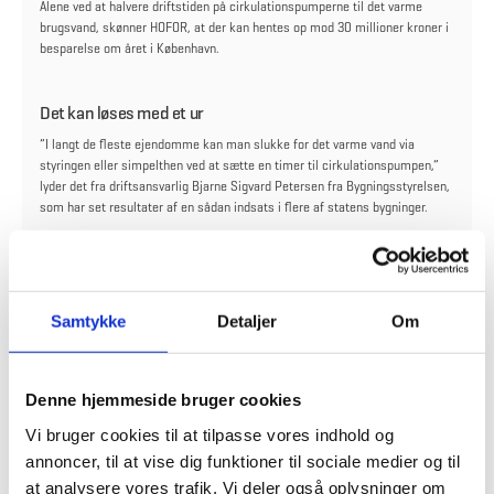
Alene ved at halvere driftstiden på cirkulationspumperne til det varme
brugsvand, skønner HOFOR, at der kan hentes op mod 30 millioner kroner i
besparelse om året i København.
Det kan løses med et ur
”I langt de fleste ejendomme kan man slukke for det varme vand via
styringen eller simpelthen ved at sætte en timer til cirkulationspumpen,”
lyder det fra driftsansvarlig Bjarne Sigvard Petersen fra Bygningsstyrelsen,
som har set resultater af en sådan indsats i flere af statens bygninger.
Bygningsstyrelsen har blandt andet optimeret styringen af det varme
brugsvand i en stor kontorbygning på 4.400 m2.
”Det har i det tilfælde betydet en årlig besparelse på ca. 50 % på varmen til
Samtykke
Detaljer
Om
det varme vand, svarende til 130.000 kroner,” lyder der fra Bjarne Sigvard
Petersen.
Denne hjemmeside bruger cookies
Det er nu man kan se, om man spilder penge på det varme
vand
Vi bruger cookies til at tilpasse vores indhold og
annoncer, til at vise dig funktioner til sociale medier og til
I løbet af sommeren, mens fjernvarmeanlægget er lukket i de store
ejendomme, har ejere og -administratorer en unik mulighed for at måle
at analysere vores trafik. Vi deler også oplysninger om