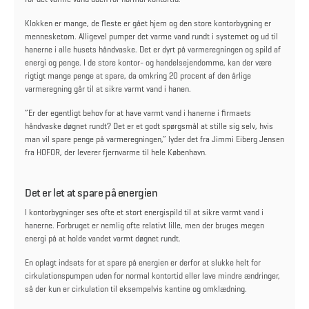
Klokken er mange, de fleste er gået hjem og den store kontorbygning er
mennesketom. Alligevel pumper det varme vand rundt i systemet og ud til
hanerne i alle husets håndvaske. Det er dyrt på varmeregningen og spild af
energi og penge. I de store kontor- og handelsejendomme, kan der være
rigtigt mange penge at spare, da omkring 20 procent af den årlige
varmeregning går til at sikre varmt vand i hanen.
”Er der egentligt behov for at have varmt vand i hanerne i firmaets
håndvaske døgnet rundt? Det er et godt spørgsmål at stille sig selv, hvis
man vil spare penge på varmeregningen,” lyder det fra Jimmi Eiberg Jensen
fra HOFOR, der leverer fjernvarme til hele København.
Det er let at spare på energien
I kontorbygninger ses ofte et stort energispild til at sikre varmt vand i
hanerne. Forbruget er nemlig ofte relativt lille, men der bruges megen
energi på at holde vandet varmt døgnet rundt.
En oplagt indsats for at spare på energien er derfor at slukke helt for
cirkulationspumpen uden for normal kontortid eller lave mindre ændringer,
så der kun er cirkulation til eksempelvis kantine og omklædning.