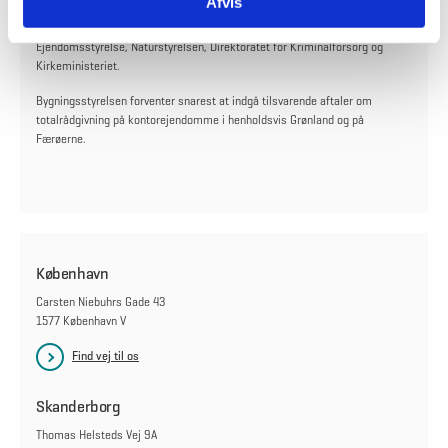
Afvis
Bygningsstyrelsen kan bruge de valgte rådgiveres ydelser på de tre
områder. Det er bl.a. Styrelsen for Slotte- og Kulturejendomme, Forsvarets
Ejendomsstyrelse, Naturstyrelsen, Direktoratet for Kriminalforsorg og
Kirkeministeriet.
Bygningsstyrelsen forventer snarest at indgå tilsvarende aftaler om
totalrådgivning på kontorejendomme i henholdsvis Grønland og på
Færøerne.
København
Carsten Niebuhrs Gade 43
1577 København V
Find vej til os
Skanderborg
Thomas Helsteds Vej 9A