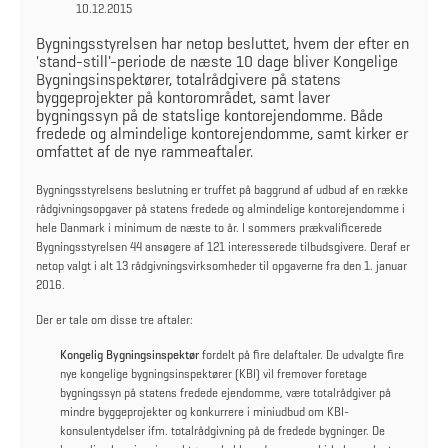
10.12.2015
Bygningsstyrelsen har netop besluttet, hvem der efter en
'stand-still'-periode de næste 10 dage bliver Kongelige
Bygningsinspektører, totalrådgivere på statens
byggeprojekter på kontorområdet, samt laver
bygningssyn på de statslige kontorejendomme. Både
fredede og almindelige kontorejendomme, samt kirker er
omfattet af de nye rammeaftaler.
Bygningsstyrelsens beslutning er truffet på baggrund af udbud af en række
rådgivningsopgaver på statens fredede og almindelige kontorejendomme i
hele Danmark i minimum de næste to år. I sommers prækvalificerede
Bygningsstyrelsen 44 ansøgere af 121 interesserede tilbudsgivere. Deraf er
netop valgt i alt 13 rådgivningsvirksomheder til opgaverne fra den 1. januar
2016.
Der er tale om disse tre aftaler:
Kongelig Bygningsinspektør
fordelt på fire delaftaler. De udvalgte fire
nye kongelige bygningsinspektører (KBI) vil fremover foretage
bygningssyn på statens fredede ejendomme, være totalrådgiver på
mindre byggeprojekter og konkurrere i miniudbud om KBI-
konsulentydelser ifm. totalrådgivning på de fredede bygninger. De