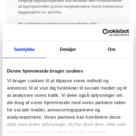
kongelige bygningsinspektører skal herudover være kirkekonsulenter
på bygningsområdet og bistå menighedsrådene med at kvalitetssikre
byggeprojekter mv. på kirker.
Her er følgende kongelige bygningsinspektører valgt:
Delaftale 1) Jylland og Fyn: Baumann Boe-Whitehorn Arkitekter A/S.
Delaftale 2) Sjælland, Bornholm og dele af København: Rønnow
Arkitekter A/S.
Delaftale 3) Dele af København: Rønnow Arkitekter A/S og
Samtykke
Detaljer
Om
Delaftale 4) Dele af København: Fogh & Følner Arkitektfirma A/S.
Totalrådgivning for kontorejendomme
. Her vil der være tre udvalgte
rådgivere i Jylland og Fyn, samt tilsvarende fire rådgivere på Sjælland
Denne hjemmeside bruger cookies
og øerne, som i fremtidige miniudbud skal konkurrere om konkrete
Vi bruger cookies til at tilpasse vores indhold og
opgaver med at yde totalrådgivning på hovedsageligt byggeri til kontor
samt indvendig og udvendig renovering, vedligehold og modernisering
annoncer, til at vise dig funktioner til sociale medier og til
af kontorejendomme.
at analysere vores trafik. Vi deler også oplysninger om
din brug af vores hjemmeside med vores partnere inden
På projekter på statens fredede ejendomme skal totalrådgiverne
for sociale medier, annonceringspartnere og
samarbejde med relevant restaureringsfaglig kompetence.
analysepartnere. Vores partnere kan kombinere disse
Her er følgende rådgivere valgt:
data med andre oplysninger, du har givet dem, eller som
Delaftale 1) Jylland og Fyn: COWI A/S, P+P arkitekter a/s og et
de har indsamlet fra din brug af deres tjenester.
konsortie bestående af Erik Møller Arkitekter A/S og KPF Arkitekter AS.