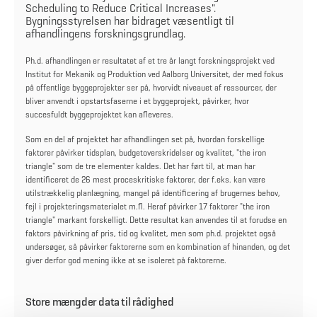
Scheduling to Reduce Critical Increases".
Bygningsstyrelsen har bidraget væsentligt til
afhandlingens forskningsgrundlag.
Ph.d. afhandlingen er resultatet af et tre år langt forskningsprojekt ved
Institut for Mekanik og Produktion ved Aalborg Universitet, der med fokus
på offentlige byggeprojekter ser på, hvorvidt niveauet af ressourcer, der
bliver anvendt i opstartsfaserne i et byggeprojekt, påvirker, hvor
succesfuldt byggeprojektet kan afleveres.
Som en del af projektet har afhandlingen set på, hvordan forskellige
faktorer påvirker tidsplan, budgetoverskridelser og kvalitet, "the iron
triangle" som de tre elementer kaldes. Det har ført til, at man har
identificeret de 26 mest proceskritiske faktorer, der f.eks. kan være
utilstrækkelig planlægning, mangel på identificering af brugernes behov,
fejl i projekteringsmaterialet m.fl. Heraf påvirker 17 faktorer "the iron
triangle" markant forskelligt. Dette resultat kan anvendes til at forudse en
faktors påvirkning af pris, tid og kvalitet, men som ph.d. projektet også
undersøger, så påvirker faktorerne som en kombination af hinanden, og det
giver derfor god mening ikke at se isoleret på faktorerne.
Store mængder data til rådighed