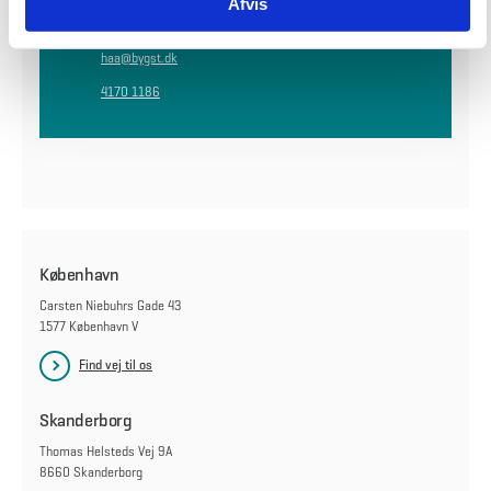
Afvis
Center for Byggeri
haa@bygst.dk
4170 1186
København
Carsten Niebuhrs Gade 43
1577 København V
Find vej til os
Skanderborg
Thomas Helsteds Vej 9A
8660 Skanderborg