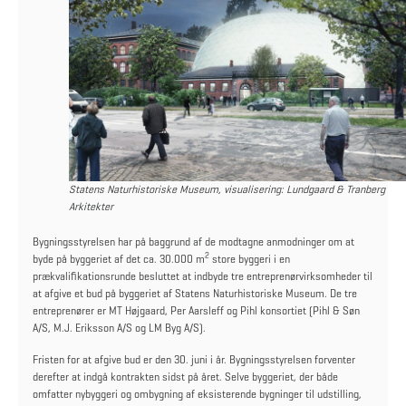
Statens Naturhistoriske Museum, visualisering: Lundgaard & Tranberg
Arkitekter
Bygningsstyrelsen har på baggrund af de modtagne anmodninger om at
2
byde på byggeriet af det ca. 30.000 m
store byggeri i en
prækvalifikationsrunde besluttet at indbyde tre entreprenørvirksomheder til
at afgive et bud på byggeriet af Statens Naturhistoriske Museum. De tre
entreprenører er MT Højgaard, Per Aarsleff og Pihl konsortiet (Pihl & Søn
A/S, M.J. Eriksson A/S og LM Byg A/S).
Fristen for at afgive bud er den 30. juni i år. Bygningsstyrelsen forventer
derefter at indgå kontrakten sidst på året. Selve byggeriet, der både
omfatter nybyggeri og ombygning af eksisterende bygninger til udstilling,