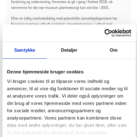
forskning og undervisning, forventes at gå i gang i foråret 2018, så
rammerne for det nye museum planmæssigt kan stå klar i 2021.
Efter en tidlig markedsdialog med potentielle samarbejdspartnere har
Bygningsstyrelsen udbudt projektet i hovedentreprise i 'udbud med
forhandling'. På basis af et udviklet projektforslag er projektet budt ud, så
der efter modtagelse af tilbud bliver en forhandlingsrunde med de bydende
entreprenører. Efter tildeling af kontrakten skal den vindende entreprenør
sammen med totalrådgiver og bygherre deltage i en fase med
Samtykke
Detaljer
Om
projektoptimering og samprojektering, hvor der vil ske en verificering af
prisen. I forbindelse med samarbejdet er der indført en exit-klausul, der
gør det muligt for både hovedentreprenør, rådgiver og bygherre at trække
sig fra samarbejdet. Klausulen vil kun kunne benyttes umiddelbart efter
Denne hjemmeside bruger cookies
afslutning af projektoptimeringen og samprojekteringen.
Vi bruger cookies til at tilpasse vores indhold og
annoncer, til at vise dig funktioner til sociale medier og til
at analysere vores trafik. Vi deler også oplysninger om
din brug af vores hjemmeside med vores partnere inden
for sociale medier, annonceringspartnere og
analysepartnere. Vores partnere kan kombinere disse
data med andre oplysninger, du har givet dem, eller som
de har indsamlet fra din brug af deres tjenester.