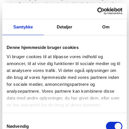
året. Rammeaftalen gælder i to år med mulighed for forlængelse i op til to
år.
Bygningsstyrelsen har prækvalificeret tre rådgivningsvirksomheder med en
række underrådgivere på hver af de tre delaftale. I alt er 8 virksomheder
Samtykke
Detaljer
Om
blevet prækvalificeret. Det har været muligt for rådgivningsvirksomhederne
at blive prækvalificeret på mere end én delaftale, men det er ikke muligt at
få tildelt mere end én delaftale.
Denne hjemmeside bruger cookies
De prækvalificerede virksomheder fremgår af skemaet:
Vi bruger cookies til at tilpasse vores indhold og
annoncer, til at vise dig funktioner til sociale medier og til
Prækvalificerede rådgivningsvirksomheder til
at analysere vores trafik. Vi deler også oplysninger om
rammeaftale om bygherrerådgivning for
din brug af vores hjemmeside med vores partnere inden
Bygningsstyrelsen
for sociale medier, annonceringspartnere og
analysepartnere. Vores partnere kan kombinere disse
Delaftale 1 Region
Delaftale 2
Delaftale 3
Hovedstaden,
Region Sjælland,
data med andre oplysninger, du har givet dem, eller som
Jylland
Grønland og Færøerne
Fyn og øerne
de har indsamlet fra din brug af deres tjenester.
Emcon
Munksgaard + Andersen
Underrådgivere
S
Arkitema
Underrådgivere
- Norconsult
Nødvendig
Underrådgiver
a
- Sweco Architects