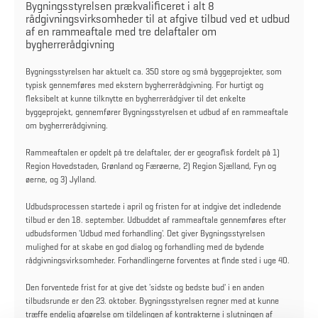
Bygningsstyrelsen prækvalificeret i alt 8
rådgivningsvirksomheder til at afgive tilbud ved et udbud
af en rammeaftale med tre delaftaler om
bygherrerådgivning
Bygningsstyrelsen har aktuelt ca. 350 store og små byggeprojekter, som
typisk gennemføres med ekstern bygherrerådgivning. For hurtigt og
fleksibelt at kunne tilknytte en bygherrerådgiver til det enkelte
byggeprojekt, gennemfører Bygningsstyrelsen et udbud af en rammeaftale
om bygherrerådgivning.
Rammeaftalen er opdelt på tre delaftaler, der er geografisk fordelt på 1)
Region Hovedstaden, Grønland og Færøerne, 2) Region Sjælland, Fyn og
øerne, og 3) Jylland.
Udbudsprocessen startede i april og fristen for at indgive det indledende
tilbud er den 18. september. Udbuddet af rammeaftale gennemføres efter
udbudsformen 'Udbud med forhandling'. Det giver Bygningsstyrelsen
mulighed for at skabe en god dialog og forhandling med de bydende
rådgivningsvirksomheder. Forhandlingerne forventes at finde sted i uge 40.
Den forventede frist for at give det 'sidste og bedste bud' i en anden
tilbudsrunde er den 23. oktober. Bygningsstyrelsen regner med at kunne
træffe endelig afgørelse om tildelingen af kontrakterne i slutningen af