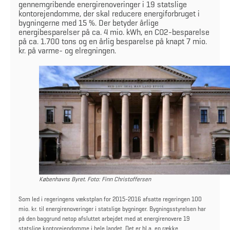
gennemgribende energirenoveringer i 19 statslige
kontorejendomme, der skal reducere energiforbruget i
bygningerne med 15 %. Der betyder årlige
energibesparelser på ca. 4 mio. kWh, en CO2-besparelse
på ca. 1.700 tons og en årlig besparelse på knapt 7 mio.
kr. på varme- og elregningen.
Københavns Byret. Foto: Finn Christoffersen
Som led i regeringens vækstplan for 2015-2016 afsatte regeringen 100
mio. kr. til energirenoveringer i statslige bygninger. Bygningsstyrelsen har
på den baggrund netop afsluttet arbejdet med at energirenovere 19
statslige kontorejendomme i hele landet. Det er bl.a. en række