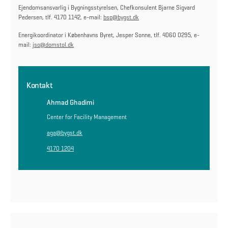
Ejendomsansvarlig i Bygningsstyrelsen, Chefkonsulent Bjarne Sigvard
Pedersen, tlf. 4170 1142, e-mail:
bsp@bygst.dk
Energikoordinator i Københavns Byret, Jesper Sonne, tlf. 4060 0295, e-
mail:
jso@domstol.dk
Kontakt
Ahmad Ghadimi
Center for Facility Management
aga@bygst.dk
4170 1204