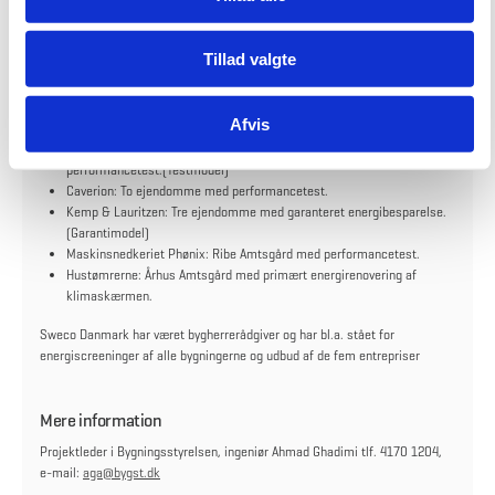
Tillad valgte
Entreprenører og rådgiver
Følgende entreprenører har gennemført energirenoveringerne for
Bygningsstyrelsen:
Afvis
Dansk Energi Management & Esbensen: 12 ejendomme med
performancetest.(Testmodel)
Caverion: To ejendomme med performancetest.
Kemp & Lauritzen: Tre ejendomme med garanteret energibesparelse.
(Garantimodel)
Maskinsnedkeriet Phønix: Ribe Amtsgård med performancetest.
Hustømrerne: Århus Amtsgård med primært energirenovering af
klimaskærmen.
Sweco Danmark har været bygherrerådgiver og har bl.a. stået for
energiscreeninger af alle bygningerne og udbud af de fem entrepriser
Mere information
Projektleder i Bygningsstyrelsen, ingeniør Ahmad Ghadimi tlf. 4170 1204,
e-mail:
aga@bygst.dk