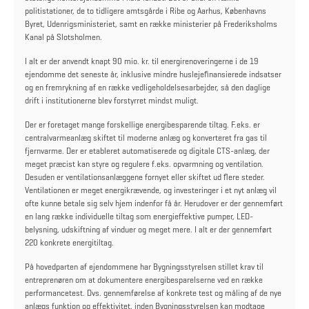
politistationer, de to tidligere amtsgårde i Ribe og Aarhus, Københavns
Byret, Udenrigsministeriet, samt en række ministerier på Frederiksholms
Kanal på Slotsholmen.
I alt er der anvendt knapt 90 mio. kr. til energirenoveringerne i de 19
ejendomme det seneste år, inklusive mindre huslejefinansierede indsatser
og en fremrykning af en række vedligeholdelsesarbejder, så den daglige
drift i institutionerne blev forstyrret mindst muligt.
Der er foretaget mange forskellige energibesparende tiltag. F.eks. er
centralvarmeanlæg skiftet til moderne anlæg og konverteret fra gas til
fjernvarme. Der er etableret automatiserede og digitale CTS-anlæg, der
meget præcist kan styre og regulere f.eks. opvarmning og ventilation.
Desuden er ventilationsanlæggene fornyet eller skiftet ud flere steder.
Ventilationen er meget energikrævende, og investeringer i et nyt anlæg vil
ofte kunne betale sig selv hjem indenfor få år. Herudover er der gennemført
en lang række individuelle tiltag som energieffektive pumper, LED-
belysning, udskiftning af vinduer og meget mere. I alt er der gennemført
220 konkrete energitiltag.
På hovedparten af ejendommene har Bygningsstyrelsen stillet krav til
entreprenøren om at dokumentere energibesparelserne ved en række
performancetest. Dvs. gennemførelse af konkrete test og måling af de nye
anlægs funktion og effektivitet, inden Bygningsstyrelsen kan modtage