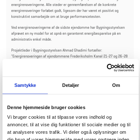
energirenoveringerne. Alle steder er gennemførelsen af de konkrete
energirenoveringer forløbet godt, ligesom der har været et positivt og
konstruktivt samarbejde om at bruge performancetesten.
Ved energirenoveringerne af de sidste ejendomme har Bygningsstyrelsen
afprøvet en ny model for at opnå en garanteret energibesparelse på en
administrativ enkel måde.
Projektleder i Bygningsstyrelsen Ahmad Ghadimi fortæller:
"Energirenoveringen af ejendommene Frederiksholm Kanal 21-27 og 26-28
samt Herluf Trolles gade 18 blev udbudt i ét samlet projekt, hvor en
totalentreprenør garanterede en samlet energibesparelse på ca. 96.000
kWh el og ca. 1,1 mio. kWh varme. Entreprenøren valgte selv, hvilke
investeringer der skulle gennemføres for at opnå energibesparelsen.
Samtykke
Detaljer
Om
Bygningsstyrelsen godkendte derefter i samarbejde med de berørte
statslige institutioner investeringerne. Herefter følger en periode på et år,
hvor ejendommenes energiforbrug måles og hvor energibesparelserne skal
verificeres i forhold til tidligere års energiforbrug. Såfremt entreprenørens
Denne hjemmeside bruger cookies
garanterede besparelse ikke opnås, kan garantisummen bruges til
kompensering".
Vi bruger cookies til at tilpasse vores indhold og
annoncer, til at vise dig funktioner til sociale medier og til
Et af de steder hvor brugerne er meget tilfredse med at have fået
at analysere vores trafik. Vi deler også oplysninger om
energirenoveret deres lokaler, er Københavns Byret. Her siger
energikoordinator Jesper Sonne:
din brug af vores hjemmeside med vores partnere inden