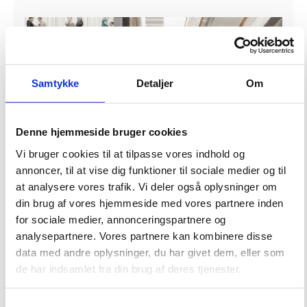
Samtykke
Detaljer
Om
Denne hjemmeside bruger cookies
Vi bruger cookies til at tilpasse vores indhold og
annoncer, til at vise dig funktioner til sociale medier og til
at analysere vores trafik. Vi deler også oplysninger om
din brug af vores hjemmeside med vores partnere inden
for sociale medier, annonceringspartnere og
analysepartnere. Vores partnere kan kombinere disse
Beslutningen om at flytte dele af Banedanmark til Ringsted blev truffet i
data med andre oplysninger, du har givet dem, eller som
forbindelse med regeringens første plan for geografisk flytning af statslige
de har indsamlet fra din brug af deres tjenester.
arbejdspladser "Bedre Balance – Statslige arbejdspladser tættere på
borgere og virksomheder".
S