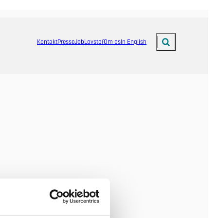
Kontakt
Presse
Job
Lovstof
Om os
In English
Fold søgefelt ud