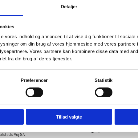
r flytning af statslige institutioner fra
Detaljer
 er Bygningsstyrelsens opgave at sørge for de
itutionerne og de ca. 4.000 statslige
ookies
se vores indhold og annoncer, til at vise dig funktioner til sociale
l de enkelte ministerier og statslige institutioner for at invitere til et
 drøfte det videre forløb og en eventuelt besigtigelse af
oplysninger om din brug af vores hjemmeside med vores partnere i
ysepartnere. Vores partnere kan kombinere disse data med andr
et fra din brug af deres tjenester.
ed hver enkelt institution i forhold til deres fremtidige lokalisering.
ge institutioner, kan betyde, at Bygningsstyrelsens andre
dsmæssigt.
Præferencer
Statistik
Tillad valgte
rborg
Hold dig opdateret
lsteds Vej 9A