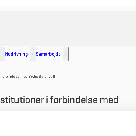
Nedrivning
Samarbejde
ement - Flere links
Udlejning - Flere links
Nedrivning - Flere links
Samarbejde - Flere links
r i forbindelse med Bedre Balance II
nstitutioner i forbindelse med