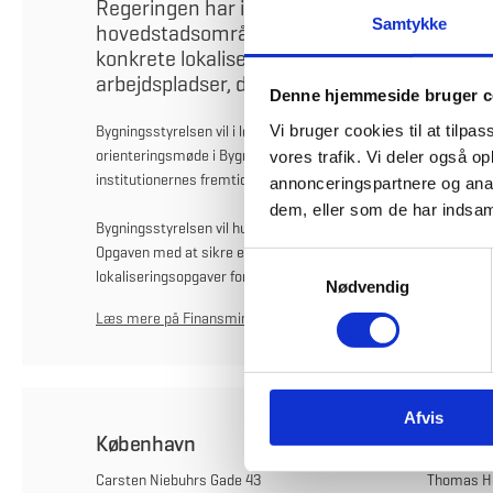
Regeringen har i dag offentliggjort sin plan fo
Samtykke
hovedstadsområdet til resten af landet. Det
konkrete lokaliseringer af en stor del af inst
arbejdspladser, der flytter geografisk.
Denne hjemmeside bruger c
Vi bruger cookies til at tilpas
Bygningsstyrelsen vil i løbet af de kommende dage tage kontakt ti
orienteringsmøde i Bygningsstyrelsen. Formålet med mødet er at
vores trafik. Vi deler også 
institutionernes fremtidige lokaler, hvis det er muligt.
annonceringspartnere og anal
dem, eller som de har indsaml
Bygningsstyrelsen vil hurtigt udarbejde en implementeringsplan m
Opgaven med at sikre en god lokaliseringsproces for de statsli
S
lokaliseringsopgaver for statslige kunder kan blive påvirket ti
Nødvendig
a
m
Læs mere på Finansministeriets hjemmeside
t
y
k
Afvis
k
København
Skande
e
v
Carsten Niebuhrs Gade 43
Thomas He