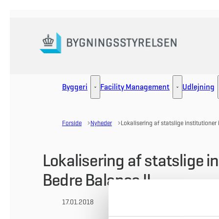
Gå til forsiden
Byggeri
Facility Management
Udlejning
Byggeri - Flere links
Facility Manag
Forside
Nyheder
Lokalisering af statslige institutione
Lokalisering af statslige i
Bedre Balance II
17.01.2018