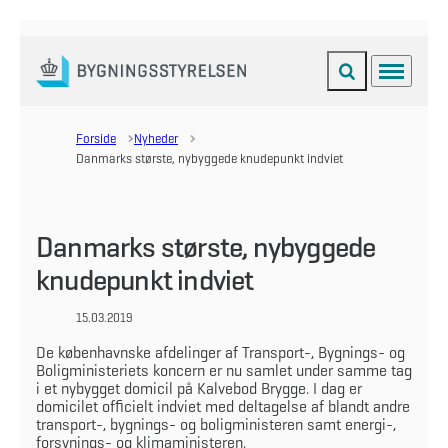
Fold søgefelt ud
Menu
Gå til forsiden
Forside
Nyheder
Danmarks største, nybyggede knudepunkt indviet
Danmarks største, nybyggede
knudepunkt indviet
15.03.2019
De københavnske afdelinger af Transport-, Bygnings- og
Boligministeriets koncern er nu samlet under samme tag
i et nybygget domicil på Kalvebod Brygge. I dag er
domicilet officielt indviet med deltagelse af blandt andre
transport-, bygnings- og boligministeren samt energi-,
forsynings- og klimaministeren.