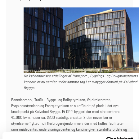
De københavnske afdelinger af Transport-, Bygnings- og Boligministeriets
koncern er nu samlet under samme tag i et nybygget domicil på Kalvebod
Brygge.
Banedanmark, Trafik-, Bygge- og Boligstyrelsen, Vejdirektoratet,
Bygningsstyrelsen og Energistyrelsen er nu officielt på plads i det nye
knudepunkt på Kalvebod Brygge. Et OPP-byggeri der med sine omtrent
41.000 kvm. huser ca. 2200 statsligt ansatte. Siden november er
styrelserne flyttet ind i flerbrugerejendommen, der med fælles faciliteter
som mødecenter, undervisningscenter og kantine giver stordriftsfordele og
synergier.