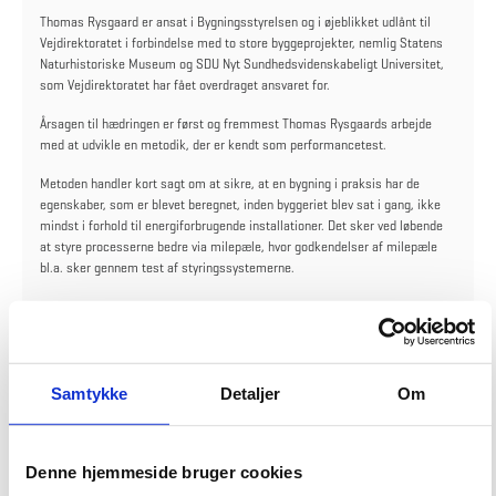
Thomas Rysgaard er ansat i Bygningsstyrelsen og i øjeblikket udlånt til
Vejdirektoratet i forbindelse med to store byggeprojekter, nemlig Statens
Naturhistoriske Museum og SDU Nyt Sundhedsvidenskabeligt Universitet,
som Vejdirektoratet har fået overdraget ansvaret for.
Årsagen til hædringen er først og fremmest Thomas Rysgaards arbejde
med at udvikle en metodik, der er kendt som performancetest.
Metoden handler kort sagt om at sikre, at en bygning i praksis har de
egenskaber, som er blevet beregnet, inden byggeriet blev sat i gang, ikke
mindst i forhold til energiforbrugende installationer. Det sker ved løbende
at styre processerne bedre via milepæle, hvor godkendelser af milepæle
bl.a. sker gennem test af styringssystemerne.
Installationer skal performe fra dag ét
Thomas Rysgaard er både glad og stolt over prisen, selvom der stadig
udestår arbejde med at få teori og praksis til at mødes i det færdige
Samtykke
Detaljer
Om
byggeri.
"Jeg oplever en stor frustration ude i branchen over byggeprocesser og
aftaletraditioner, som ikke understøtter installationsdelen. Den tekniske
Denne hjemmeside bruger cookies
del af performancetestene er robust nu, men den styringsmæssige del