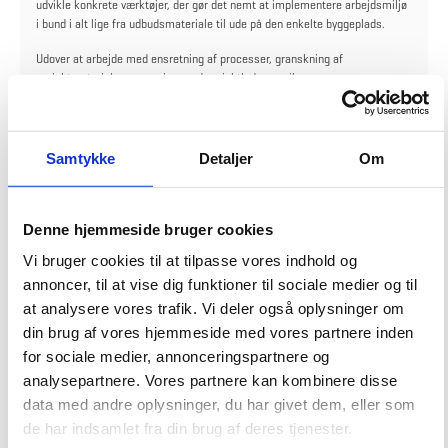
udvikle konkrete værktøjer, der gør det nemt at implementere arbejdsmiljø
i bund i alt lige fra udbudsmateriale til ude på den enkelte byggeplads.
Udover at arbejde med ensretning af processer, granskning af
projektmateriale og sparring med projektlederne, vil
arbejdsmiljøkoordinatoren også komme til at udføre stikprøvekontroller i
forhold til kontrakter, men også på byggepladserne alt sammen for at
sikre, at vi i Bygningsstyrelsen lever op til vores ansvar som bygherre på
arbejdsmiljøområdet.
Samtykke
Detaljer
Om
Arbejdsmiljø dækker bredt over forebyggelse af ulykker til overholdelse af
sociale klausuler, så Bygningsstyrelsens byggeprojekter bliver udført under
ordentlige løn- og arbejdsforhold. Med den nye specialistfunktion vil
Denne hjemmeside bruger cookies
Bygningsstyrelsen i højere grad kunne sparre med rådgiverne på det
Vi bruger cookies til at tilpasse vores indhold og
pågældende projekt og udveksle erfaringer, så projektet også på
annoncer, til at vise dig funktioner til sociale medier og til
arbejdsmiljøområdet er optimeret, inden projektet når til entreprenør-
leddet. Gennemtænkte projekter betyder lavere risiko for arbejdsulykker i
at analysere vores trafik. Vi deler også oplysninger om
byggefasen.
din brug af vores hjemmeside med vores partnere inden
for sociale medier, annonceringspartnere og
Claire Isabelle Blanchet-Pedersen er Bygningsstyrelsens nye
arbejdsmiljøkoordinator. Hun kommer med 10 års erfaring fra
analysepartnere. Vores partnere kan kombinere disse
byggebranchen som udførende, og hun ser frem til arbejdet:
data med andre oplysninger, du har givet dem, eller som
de har indsamlet fra din brug af deres tjenester.
- Det bliver utrolig spændende at udvikle en fælles retning på tværs af