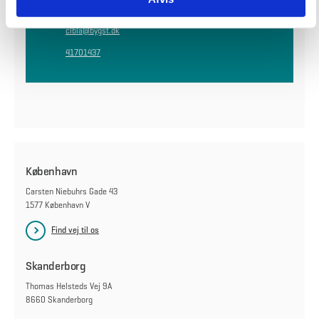
Center for Byggeri
clbla@bygst.dk
41701437
København
Carsten Niebuhrs Gade 43
1577 København V
Find vej til os
Skanderborg
Thomas Helsteds Vej 9A
8660 Skanderborg