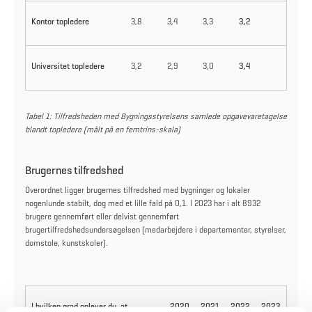
Kontor topledere
3,8
3,4
3,3
3,2
Universitet topledere
3,2
2,9
3,0
3,4
Tabel 1: Tilfredsheden med Bygningsstyrelsens samlede opgavevaretagelse
blandt topledere (målt på en femtrins-skala)
Brugernes tilfredshed
Overordnet ligger brugernes tilfredshed med bygninger og lokaler
nogenlunde stabilt, dog med et lille fald på 0,1. I 2023 har i alt 8932
brugere gennemført eller delvist gennemført
brugertilfredshedsundersøgelsen (medarbejdere i departementer, styrelser,
domstole, kunstskoler).
I hvilken grad oplever du, at…
2020
2021
2022
2023