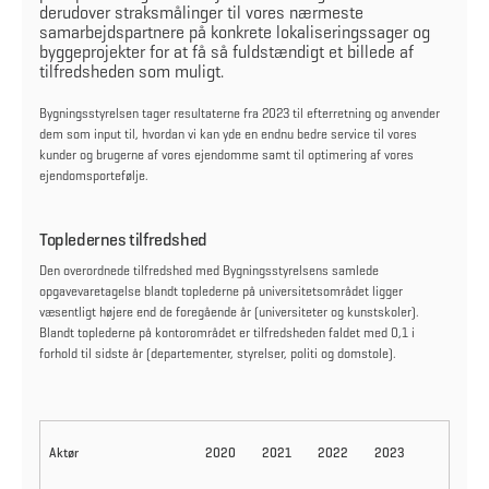
derudover straksmålinger til vores nærmeste
samarbejdspartnere på konkrete lokaliseringssager og
byggeprojekter for at få så fuldstændigt et billede af
tilfredsheden som muligt.
Bygningsstyrelsen tager resultaterne fra 2023 til efterretning og anvender
dem som input til, hvordan vi kan yde en endnu bedre service til vores
kunder og brugerne af vores ejendomme samt til optimering af vores
ejendomsportefølje.
Topledernes tilfredshed
Den overordnede tilfredshed med Bygningsstyrelsens samlede
opgavevaretagelse blandt toplederne på universitetsområdet ligger
væsentligt højere end de foregående år (universiteter og kunstskoler).
Blandt toplederne på kontorområdet er tilfredsheden faldet med 0,1 i
forhold til sidste år (departementer, styrelser, politi og domstole).
Aktør
2020
2021
2022
2023