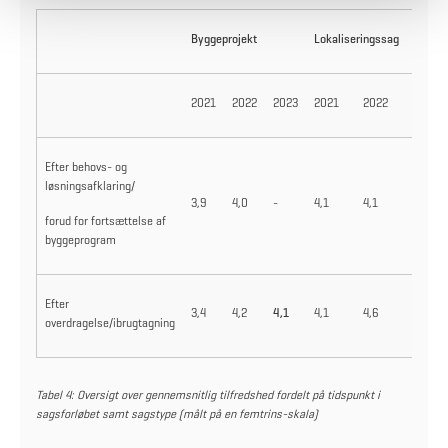
Byggeprojekt
Lokaliseringssag
2021
2022
2023
2021
2022
2023
Efter behovs- og
løsningsafklaring/
3,9
4,0
-
4,1
4,1
4,3
forud for fortsættelse af
byggeprogram
Efter
3,4
4,2
4,1
4,1
4,6
-
overdragelse/ibrugtagning
Tabel 4: Oversigt over gennemsnitlig tilfredshed fordelt på tidspunkt i
sagsforløbet samt sagstype (målt på en femtrins-skala)