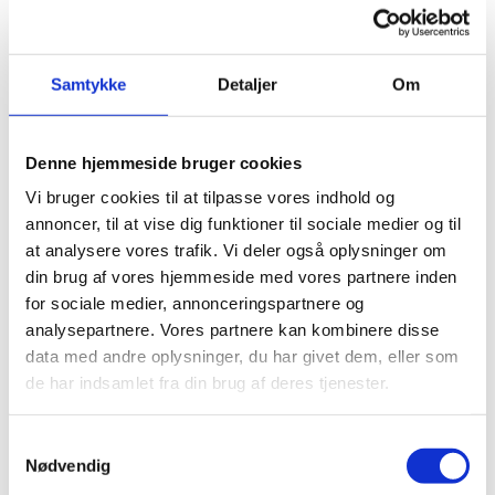
Bygningen er et godt sted at arbejde
3,7
3,8
3,7
3,6
Samtykke
Detaljer
Om
i?
Denne hjemmeside bruger cookies
Tabel 2: Gennemsnittet af brugernes tilfredshed med bygningen som
arbejdssted (målt på en femtrins-skala)
Vi bruger cookies til at tilpasse vores indhold og
Undersøgelsen belyser ligeledes brugernes tilfredshed med de syv FM-
annoncer, til at vise dig funktioner til sociale medier og til
services på SFM-aftalen på bølge 1 og bølge 2. Tilfredsheden ligger
at analysere vores trafik. Vi deler også oplysninger om
nogenlunde stabilt, dog med et fald på 0,5 på bølge 2 sammenlignet med
din brug af vores hjemmeside med vores partnere inden
tilfredsheden i år 2022. Bygningsstyrelsen har desuden gennemført før-
for sociale medier, annonceringspartnere og
måling (baseline) af tilfredsheden hos brugerne på den kommende bølge 3.
Første før-måling er gennemført i første kvartal i 2023 og gennemføres
analysepartnere. Vores partnere kan kombinere disse
igen i første kvartal i 2024. Bygningsstyrelsen afrapporterer for brugernes
data med andre oplysninger, du har givet dem, eller som
tilfredshed på bølge 3 fra 2025, ét år efter idriftsættelse.
de har indsamlet fra din brug af deres tjenester.
S
Nødvendig
a
Bølge
2019
2020
2021
2022
2023