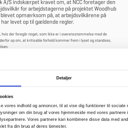
k A/S indskærpet kravet om, at NCC foretager den
ejdsvilkår for arbejdstagerne på projektet Woodhub
er blevet opmærksom på, at arbejdsvilkårene på
 har levet op til gældende regler.
t, hvis der foregår noget, som ikke er i overensstemmelse med de
 derfor op om, at kritisable forhold kommer frem i lyset og standses,
elsen.
løn- og arbejdsvilkår på styrelsens byggeprojekter og har derfor ansat
jø- og CSR-medarbejdere).
nd af sin stikprøvekontrol igangsat et forløb omkring underbetaling hos
Detaljer
enør. Dette forløb kan resultere i efterbetaling fra den pågældende
ookies
gjort opmærksom på, at der er "mistanke om lønsnyd" på byggeriet i
se vores indhold og annoncer, til at vise dig funktioner til sociale
oplysninger om din brug af vores hjemmeside med vores partnere i
eprisekontrakt med NCC Danmark A/S, som er forpligtet til at sikre, at
ysepartnere. Vores partnere kan kombinere disse data med andr
ydelser, arbejdstid og andre arbejdsvilkår, som ikke er mindre gunstige
et fra din brug af deres tjenester.
den er NCC Danmark A/S ifølge kontrakten ansvarlig for at føre