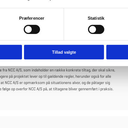
rav.
024 sendt et brev til NCC Danmark A/S, hvor Bygningsstyrelsen
Præferencer
Statistik
med, at arbejdsvilkårene for arbejdstagerne på projektet lever op til
stiller Bygningsstyrelsen krav til NCC A/S om at modtage en
rene nu og for fremtiden lever op til gældende regler.
konkret og handlingsorienteret svar, hvor NCC Danmark A/S
Tillad valgte
 fra NCC A/S, som indeholder en række konkrete tiltag, der skal sikre,
agere på projektet lever op til gældende regler, herunder også for alle
, at NCC A/S er opmærksom på situationens alvor, og de påtager sig
e følge op overfor NCC A/S på, at tiltagene bliver gennemført i praksis.