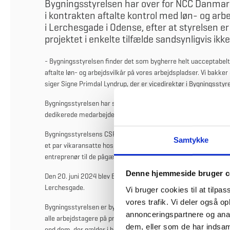
Bygningsstyrelsen har over for NCC Danmar
i kontrakten aftalte kontrol med løn- og arb
i Lerchesgade i Odense, efter at styrelsen 
projektet i enkelte tilfælde sandsynligvis ikke
- Bygningsstyrelsen finder det som bygherre helt uacceptabel
aftalte løn- og arbejdsvilkår på vores arbejdspladser. Vi bakker
siger Signe Primdal Lyndrup, der er vicedirektør i Bygningsstyr
Bygningsstyrelsen har stort fokus på overholdelse af gældende 
dedikerede medarbejdere til at arbejde med dette (Arbejdsmil
Bygningsstyrelsens CSR-ansvarlige har tidligere i år på baggru
Samtykke
et par vikaransatte hos en underentreprenør til en underentrepr
entreprenør til de pågældende medarbejdere.
Denne hjemmeside bruger c
Den 20. juni 2024 blev Bygningsstyrelsen desuden via
TV2 Fyn
Lerchesgade.
Vi bruger cookies til at tilpas
vores trafik. Vi deler også 
Bygningsstyrelsen er bygherre på projektet og har en totalentr
annonceringspartnere og anal
alle arbejdstagere på projektet er sikret løn, herunder særlige 
dem, eller som de har indsaml
end dem, der gælder i henhold til kollektiv overenskomst. Desu