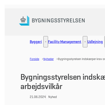
Gå til forsiden
Byggeri
Facility Management
Udlejning
Byggeri - Flere links
Facility Manag
Forside
Nyheder
Bygningsstyrelsen indskærper krav o
Bygningsstyrelsen indskæ
arbejdsvilkår
21.06.2024
Nyhed