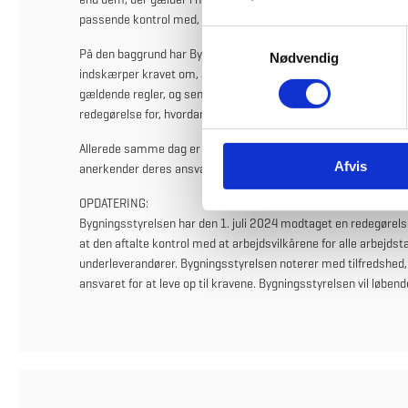
passende kontrol med, at underleverandører overholder disse k
S
På den baggrund har Bygningsstyrelsen torsdag den 20. juni 2
Nødvendig
a
indskærper kravet om, at NCC A/S foretager den aftalte kontrol 
m
gældende regler, og sender dokumentation for dette. Samtidig 
t
redegørelse for, hvordan NCC A/S agter at sikre, at arbejdsvilkå
y
k
Allerede samme dag er NCC Danmark A/S vendt tilbage med et 
Afvis
k
anerkender deres ansvar.
e
OPDATERING:
v
Bygningsstyrelsen har den 1. juli 2024 modtaget en redegørelse
a
at den aftalte kontrol med at arbejdsvilkårene for alle arbejdst
l
underleverandører. Bygningsstyrelsen noterer med tilfredshed
g
ansvaret for at leve op til kravene. Bygningsstyrelsen vil løbend