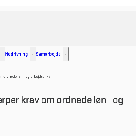
Nedrivning
Samarbejde
ement - Flere links
Udlejning - Flere links
Nedrivning - Flere links
Samarbejde - Flere links
m ordnede løn- og arbejdsvilkår
rper krav om ordnede løn- og