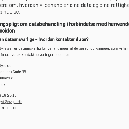
re om, hvordan vi behandler dine data og dine rettighe
bindelse.
ngspligt om databehandling i forbindelse med henvende
esiden
 den dataansvarlige – hvordan kontakter du os?
yrelsen er dataansvarlig for behandlingen af de personoplysninger, som vi ha
 finder vores kontaktoplysninger nedenfor.
tyrelsen
iebuhrs Gade 43
nhavn V
.dk
8 18 25 16
gst@bygst.dk
1 70 10 00