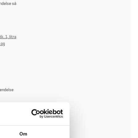
ndelse så
k. 1, litra
 og
vendelse
t
Om
de