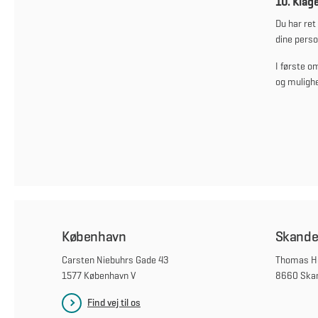
10. Klage
Du har ret 
dine perso
I første o
og muligh
København
Skande
Carsten Niebuhrs Gade 43
Thomas He
1577 København V
8660 Ska
Find vej til os