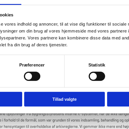
rer, som Bygningsstyrelsen har indgået et samarbejde om nedrivningsopgaven
t er relevant for at kunne håndtere din henvendelse.
ookies
ver kun personoplysninger til andre parter, hvis vi er forpligtet i henhold til and
se vores indhold og annoncer, til at vise dig funktioner til sociale
 – herunder, men ikke begrænset til aktindsigt ifølge offentlighedsloven.
oplysninger om din brug af vores hjemmeside med vores partnere i
ysepartnere. Vores partnere kan kombinere disse data med andr
et fra din brug af deres tjenester.
rsel til modtagere i tredjelande, herunder internationale organisa
yrelsen overfører ikke personhenførbare data for deltagere til tredjelande.
Præferencer
Statistik
dine personoplysninger stammer fra
tyrelsen behandler udelukkende
personoplysninger
, som du selv har afgivet til
tyrelsen via formularen på hjemmesiden
.
Tillad valgte
aring af dine personoplysninger
 dine oplysninger
fra Bygningsstyrelsens interne it-systemer
, når de ikke længe
 i forhold til de formål, som var grunden til vores indsamling, behandling og op
er hensyntagen til overholdelse af arkivreglerne. Vi gemmer ikke mere end høj