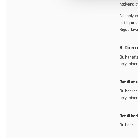
nødvendigt
g
Alle oplys
er tilgænge
Rigsarkiva
9. Dine 
Du har eft
oplysninge
Ret til at 
Du har ret
oplysninge
Ret til ber
Du har ret 