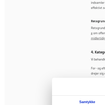
indsamler 
effektivt 
Retsgrund
Retsgrundl
e
om offent
midlertidi
4. Kateg
Vi behandl
For- og e
drejer sig
5. Modta
Vi videreg
Bygningsst
Samtykke
videreform