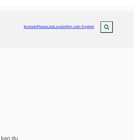
Kontakt
Presse
Job
Lovstof
Om os
In English
Fold søgefelt ud
 kan du