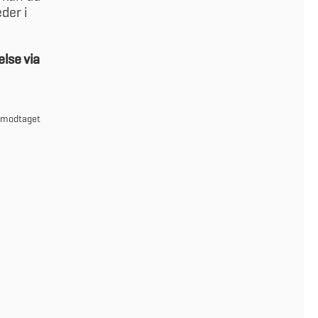
der i
lse via
r modtaget