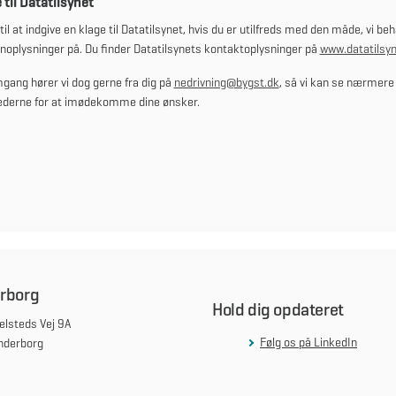
 til Datatilsynet
til at indgive en klage til Datatilsynet, hvis du er utilfreds med den måde, vi be
noplysninger på. Du finder Datatilsynets kontaktoplysninger på
www.datatilsyn
mgang hører vi dog gerne fra dig på
nedrivning@bygst.dk
, så vi kan se nærmere
ederne for at imødekomme dine ønsker.
rborg
Hold dig opdateret
lsteds Vej 9A
Følg os på LinkedIn
nderborg