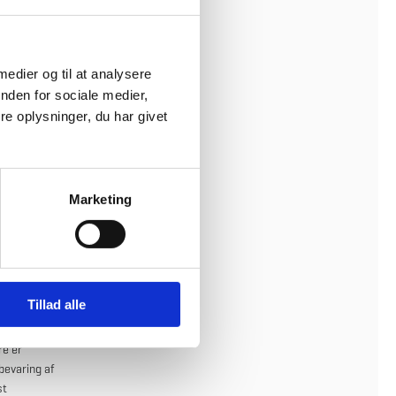
 med,
en
 medier og til at analysere
nden for sociale medier,
e oplysninger, du har givet
tioner
Marketing
Tillad alle
re er
bevaring af
st