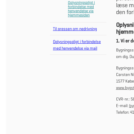
Oplysningspligt i
læse me
forbindelse med
den for
henvendelse via
hjemmesiden
Oplysni
Til pressen om nedrivning
hjemm
1. Vi er
Oplysningspligt i forbindelse
med henvendelse via mail
Bygningsst
om dig. Du
Bygningss
Carsten N
1577 Købe
www.bygst
CVR-nr.: 5
E-mail:
by
Telefon: 4