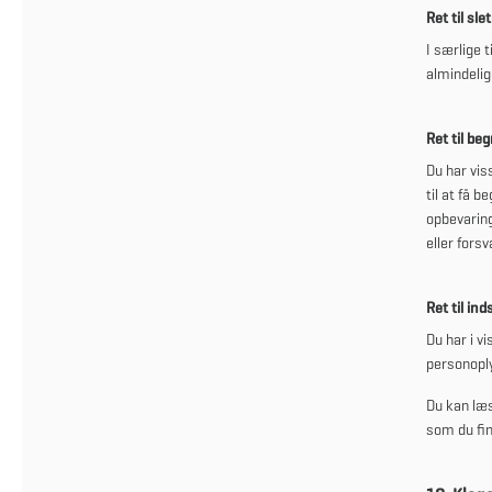
Ret til sle
I særlige t
almindelig
Ret til be
Du har vis
til at få 
opbevaring
eller fors
Ret til ind
Du har i vi
personoply
Du kan læs
som du fi