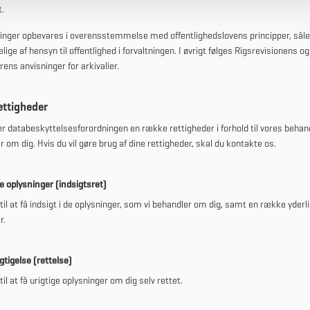
.
ninger opbevares i overensstemmelse med offentlighedslovens principper, såle
lige af hensyn til offentlighed i forvaltningen. I øvrigt følges Rigsrevisionens og
rens anvisninger for arkivalier.
rettigheder
er databeskyttelsesforordningen en række rettigheder i forhold til vores behand
r om dig. Hvis du vil gøre brug af dine rettigheder, skal du kontakte os.
se oplysninger (indsigtsret)
 til at få indsigt i de oplysninger, som vi behandler om dig, samt en række yderl
r.
igtigelse (rettelse)
til at få urigtige oplysninger om dig selv rettet.