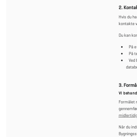
2. Konta
Hvis du ha
kontakte v
Du kan kon
På e
På t
Ved 
datab
3. Formå
Vi behand
Formålet m
gennemføre
midlertidi
Når du ind
Bygningss