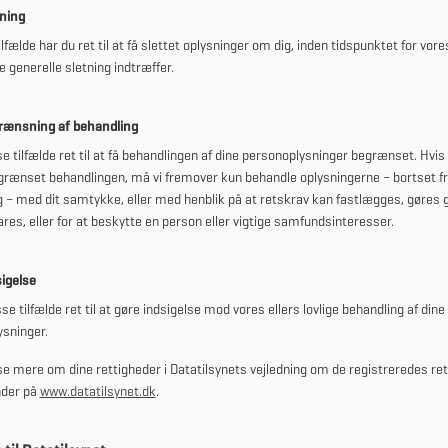
tning
ilfælde har du ret til at få slettet oplysninger om dig, inden tidspunktet for vore
e generelle sletning indtræffer.
grænsning af behandling
se tilfælde ret til at få behandlingen af dine personoplysninger begrænset. Hvis 
begrænset behandlingen, må vi fremover kun behandle oplysningerne – bortset f
 – med dit samtykke, eller med henblik på at retskrav kan fastlægges, gøres
vares, eller for at beskytte en person eller vigtige samfundsinteresser.
sigelse
sse tilfælde ret til at gøre indsigelse mod vores ellers lovlige behandling af dine
sninger.
e mere om dine rettigheder i Datatilsynets vejledning om de registreredes ret
nder på
www.datatilsynet.dk
.