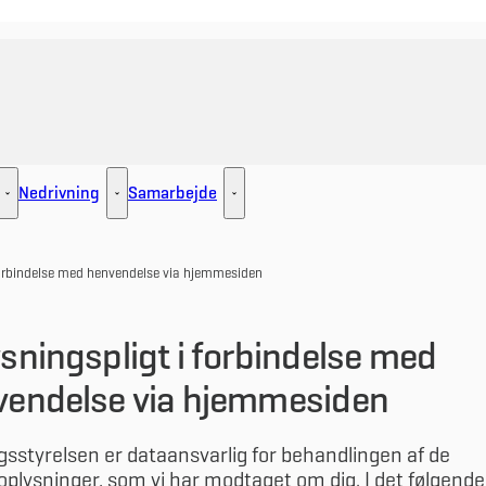
Nedrivning
Samarbejde
ement - Flere links
Udlejning - Flere links
Nedrivning - Flere links
Samarbejde - Flere links
forbindelse med henvendelse via hjemmesiden
sningspligt i forbindelse med
vendelse via hjemmesiden
sstyrelsen er dataansvarlig for behandlingen af de
plysninger, som vi har modtaget om dig. I det følgende