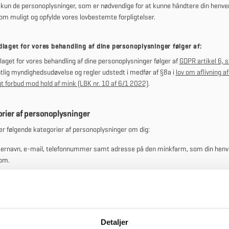
kun de personoplysninger, som er nødvendige for at kunne
håndtere din henve
som muligt og opfylde
vores lovbestemte forpligtelser.
laget for vores behandling af dine personoplysninger følger af:
aget for vores behandling af dine personoplysninger følger af
GDPR artikel 6, st
lig myndighedsudøvelse og regler udstedt i medfør af §8a i
lov om aflivning af
gt forbud mod hold af mink (LBK nr. 10 af 6/1 2022)
.
orier af personoplysninger
er følgende kategorier af personoplysninger om dig:
fternavn, e-mail, telefonnummer samt adresse på den minkfarm, som din hen
 om.
gere eller kategorier af modtagere
iver eller overlader dine personoplysninger til relevante medarbejdere i
yrelsen, Center for Byggeri – Nedrivning. Bygningsstyrelsen kan også vælge a
Detaljer
idle dine oplysninger til relevante medarbejdere hos andre myndigheder eller 