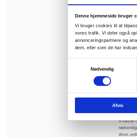
leverandø
såfremt de
Denne hjemmeside bruger c
Vi videregi
Vi bruger cookies til at tilpas
lovgivning
vores trafik. Vi deler også 
annonceringspartnere og anal
dem, eller som de har indsaml
6. Overfø
Bygningsst
S
Nødvendig
a
m
7. Hvor 
t
Bygningss
y
Bygningss
k
Afvis
k
8. Opbev
e
v
Vi sletter
nødvendige
a
disse, und
l