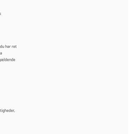
s
du har ret
ra
 gældende
tigheder,