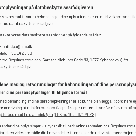
ktoplysninger på databeskyttelsesrådgiveren
r spørgsmål til vores behandling af dine oplysninger, er du altid velkommen til 
ores databeskyttelsesrådgiver.
takte vores databeskyttelsesrådgiver på følgende måder:
-mail: dpo@trm.dk
elefon: 21 14 25 33
brev: Bygningsstyrelsen, Carsten Niebuhrs Gade 43, 1577 København V, Att.
eskyttelsesrådgiver
lene med og retsgrundlaget for behandlingen af dine personoplys
ler dine personoplysninger til følgende formål:
ed behandling af dine personoplysninger er
at kunne planlægge, koordinere o
 nedrivning af minkfarme som følge af regler udstedt i medfør af
lov om afliv
gt forbud mod hold af mink §8a (LBK nr. 10 af 6/1 2022)
.
sender dine oplysninger via bygst.dk til nedrivningsenheden hos Bygningsstyrels
tyrelsen
videreformidle din henvendelse til den eller de relevante medarbejder