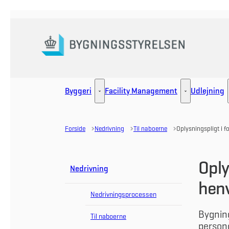
Gå til forsiden
Byggeri
Facility Management
Udlejning
Byggeri - Flere links
Facility Manag
Forside
Nedrivning
Til naboerne
Oplysningspligt i 
Oply
Nedrivning
hen
Nedrivningsprocessen
Bygning
Til naboerne
persono