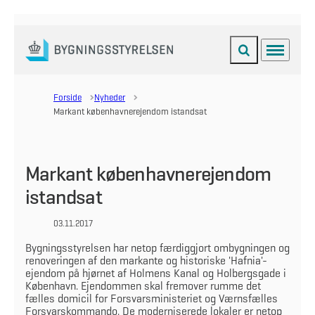
Fold søgefelt ud
Menu
Gå til forsiden
Forside
Nyheder
Markant københavnerejendom istandsat
Markant københavnerejendom
istandsat
03.11.2017
Bygningsstyrelsen har netop færdiggjort ombygningen og
renoveringen af den markante og historiske 'Hafnia'-
ejendom på hjørnet af Holmens Kanal og Holbergsgade i
København. Ejendommen skal fremover rumme det
fælles domicil for Forsvarsministeriet og Værnsfælles
Forsvarskommando. De moderniserede lokaler er netop