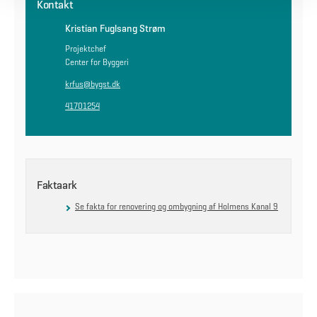
Kontakt
Kristian Fuglsang Strøm
Projektchef
Center for Byggeri
krfus@bygst.dk
41701254
Faktaark
Se fakta for renovering og ombygning af Holmens Kanal 9