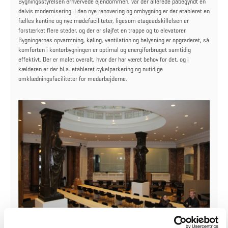
Bygningsstyrelsen erhvervede ejendommen, var der allerede påbegyndt en
delvis modernisering. I den nye renovering og ombygning er der etableret en
fælles kantine og nye mødefaciliteter, ligesom etageadskillelsen er
forstærket flere steder, og der er sløjfet en trappe og to elevatorer.
Bygningernes opvarmning, køling, ventilation og belysning er opgraderet, så
komforten i kontorbygningen er optimal og energiforbruget samtidig
effektivt. Der er malet overalt, hvor der har været behov for det, og i
kælderen er der bl.a. etableret cykelparkering og nutidige
omklædningsfaciliteter for medarbejderne.
Kantinen