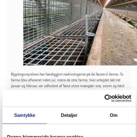
Bygningsstyrelsen har færdiggjort nedrivningerne på de første ti farme. To
farme blev afleveret inden jul, mens de otte farme, hvor arbejdet løb ind
januar og februar, var udfordret af først store mængder sne, storm og hård
frost; efterfulgt af masser regn, der særlig udfordrede jordarbejdet.
Yderligere seks farme blev afleveret i januar, men to farme var så
udfordrede af de
store mængder nedbør, der resulterede i flere uger med
mudder og blank vand på pladserne, så maskinerne ikke kunne færdiggøre
Samtykke
Detaljer
Om
jordarbejdet.
Denne hjemmeside bruger cookies