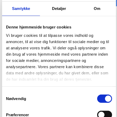
Samtykke
Detaljer
Om
Eksterne personer og virksomheder må ikke flyve med droner på
Bygningsstyrelsens byggepladser eller overflyve Bygningsstyrelsens
bygninger uden forudgående tilladelse fra og efter aftale med
Denne hjemmeside bruger cookies
Bygningsstyrelsen.
Vi bruger cookies til at tilpasse vores indhold og
Billedmateriale optaget ved droneflyvningen, må ikke benyttes til
annoncer, til at vise dig funktioner til sociale medier og til
markedsføring eller anden kommerciel brug uden Bygningsstyrelsens
at analysere vores trafik. Vi deler også oplysninger om
eksplicitte tilladelse. Dette er både af hensyn til den fysiske sikkerhed,
persondatasikkerhed samt af hensyn til byggeprocessen.
din brug af vores hjemmeside med vores partnere inden
for sociale medier, annonceringspartnere og
Der henvises i øvrigt til
Trafikstyrelsens dronebekendtgørelse
, herunder
analysepartnere. Vores partnere kan kombinere disse
også de gængse krav om orientering af politi og berørte personer i område
for flyvning.
data med andre oplysninger, du har givet dem, eller som
de har indsamlet fra din brug af deres tjenester.
S
Nødvendig
a
m
t
Præferencer
København