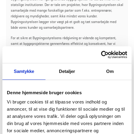
statslige institutioner. Der er tale om projekter, hvor Bygningsstyrelsen skal
samarbejde med mange forskellige parter som f.eks. entreprenører,
rådgivere og myndigheder, samt ikke mindst vores kunder.
Bygningsstyrelsen lægger stor vægt på et godt og tæt samarbejde med
både vores kunder og samarbejdspartnere.
For at sikre at Bygningsstyrelsens rådgivning er vidende og kompetent,
samt at byggeprojekterne gennemføres effektivt og konsekvent, har vi
siden sommeren 2015 arbejdet med vores projektledelse på tværs af flere
typer byggeprojekter og i alle byggeenheder, inklusive Bygningsstyrelsens
kommende kontor i Skanderborg, der skal varetage en række
byggeprojekter vest for Lillebælt.
Samtykke
Detaljer
Om
Arbejdet med at udvikle vores projektledelse har bl.a. resulteret i et kodeks
for projektledelse i byggerier. Kodekset sætter fokus på adfærd, roller,
og ansvar for projektledere og projektchefer i Bygningsstyrelsen inden for
Denne hjemmeside bruger cookies
fire områder:
Vi bruger cookies til at tilpasse vores indhold og
Styring og ledelse
annoncer, til at vise dig funktioner til sociale medier og til
Forventningsafstemning
Samarbejde
at analysere vores trafik. Vi deler også oplysninger om
Værdi for kunderne.
din brug af vores hjemmeside med vores partnere inden
for sociale medier, annonceringspartnere og
Kodekset skal bidrage til en øget bevidsthed om, hvordan en stærk