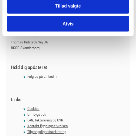
Carsten Niebuhrs Gade 43
Tillad valgte
1577 København V
Find vej til os
Afvis
Skanderborg
Thomas Helsteds Vej 9A
8660 Skanderborg
Hold dig opdateret
Følg os på LinkedIn
Links
Cookies
Om bygst.dk
EAN, fakturering og CVR
Kontakt Bygningsstyrelsen
Tilgængelighedserklæring