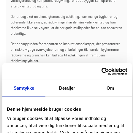
velfungerende og kompetent rådgivning, for at et byggeri kan opføres til
aftalt kvalitet, tid og pris.
Der er dog sket en uhensigtsmæssig udvikling, hvor mange bygherrer og
udførende ikke synes, at rådgivningen har den ønskede kvalitet, og hvor
rådgiverne ikke selv synes, at de har gode muligheder for at løse opgaverne
ordentligt.
Det er baggrunden for rapporten og inspirationsoplægget, der præsenterer
en række vigtige overvejelser om og anbefalinger til, hvordan bygherrerne,
rådgiverne og branchen kan bidrage til udviklingen af fremtidens
rådgivningsydelser.
Bygningsstyrelsen, der er en af landets største offentlige bygherrer, hilser
debatten om kvaliteten i rådgiverydelserne velkommen. Vicedirektør Signe
Primdal Lyndrup nikker genkendende til en række af de problematikker, der
Samtykke
Detaljer
Om
rejses i rapporten. Hun håber, at den nye rapport kan skabe debat og i
sidste ende føre til et bedre samarbejde i byggeriet:
”Forhåbentligt kan denne rapport være et godt indspark i den igangværende
Denne hjemmeside bruger cookies
debat om kvaliteten i projekteringen af store byggeprojekter. Byggerierne
bliver mere og mere komplekse. Det skaber behov for, at både bygherrer,
Vi bruger cookies til at tilpasse vores indhold og
rådgivere og entreprenører tænker over, hvordan vi hver især kan arbejde for
annoncer, til at vise dig funktioner til sociale medier og til
en bedre koordineret og mere effektiv projektering. Et fokus på gode
at analysere vores trafik. Vi deler også oplysninger om
samarbejdsprocesser bør være et centralt omdrejningspunkt for denne