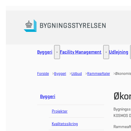
Gå til forsiden
Byggeri
Facility Management
Udlejning
Byggeri - Flere links
Facility Manag
Forside
Byggeri
Udbud
Rammeaftaler
Økonomis
Øko
Byggeri
Bygningss
Projekter
KOSMOS D
Kvalitetssikring
Rammeaftal