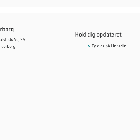
rborg
Hold dig opdateret
lsteds Vej 9A
Følg os på LinkedIn
nderborg