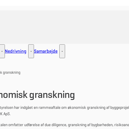
Nedrivning
Samarbejde
ement - Flere links
Udlejning - Flere links
Nedrivning - Flere links
Samarbejde - Flere links
k granskning
nomisk granskning
tyrelsen har indgået en rammeaftale om økonomisk granskning af byggeproj
K ApS.
en omfatter udførelse af due diligence, granskning af bygbarheden, risikoan