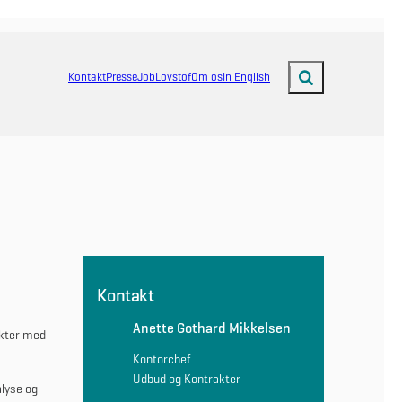
Kontakt
Presse
Job
Lovstof
Om os
In English
Fold søgefelt ud
Kontakt
Anette Gothard Mikkelsen
ekter med
Kontorchef
Udbud og Kontrakter
alyse og