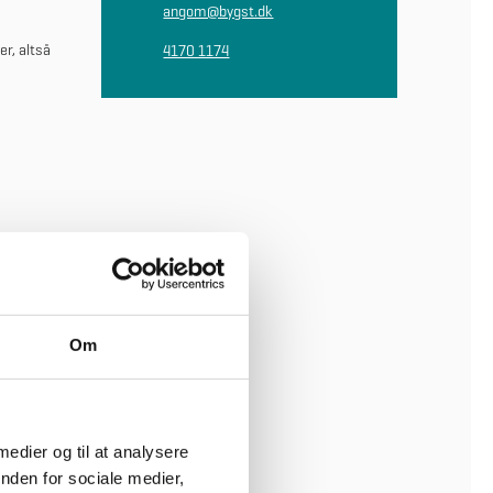
angom@bygst.dk
r, altså
4170 1174
Om
 medier og til at analysere
nden for sociale medier,