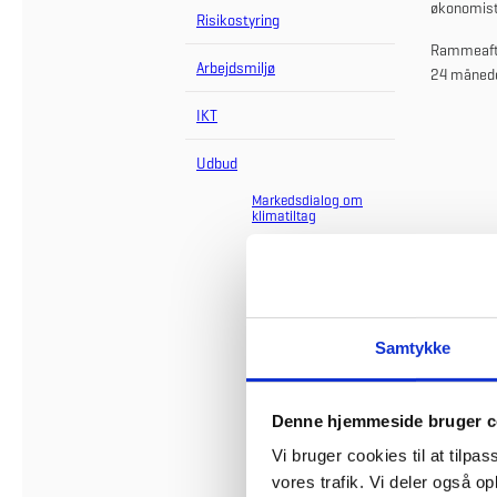
økonomist
Risikostyring
Rammeafta
Arbejdsmiljø
24 måneder
IKT
Udbud
Markedsdialog om
klimatiltag
Aktuelle udbud
Overordnet
udbudsstrategi
Rammeaftaler
Totalrådgivnin
Samtykke
g på
universiteter
og statslige
bygninger
Denne hjemmeside bruger c
Bygherrerådgi
vning
Vi bruger cookies til at tilpas
vores trafik. Vi deler også 
Økonomisk