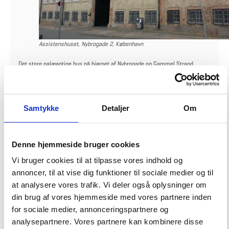
Assistenshuset, Nybrogade 2, København
Det store palæagtige hus på hjørnet af Nybrogade og Gammel Strand
danner i dag rammen om Kulturministeriet, men huset er langt ældre end
ministeriet.
Det blev bygget af murermestrene Lars Eriksen og Søren Sørensen for
Samtykke
Detaljer
Om
borgmester Christian Berregaard efter Københavns brand i 1728. Fra
starten var det udformet som en trefløjet gård, der var lukket med en
hegnsmur med port imod Nybrogade.
Denne hjemmeside bruger cookies
Pantelånervirksomheden ”Det Kongelige Privilegerede Assistance-hus”, i
daglig tale Assistenshuset, købte ejendommen i 1757. Der blev snart brug
Vi bruger cookies til at tilpasse vores indhold og
for mere plads, og de to gavle ud mod Nybrogade blev forbundet med en
annoncer, til at vise dig funktioner til sociale medier og til
fjerde fløj, opført i 1765 efter tegning af murermester F. Platz. Porten blev
at analysere vores trafik. Vi deler også oplysninger om
bevaret og ført helt igennem den nye fløj. For at sikre lighed mellem nyt og
din brug af vores hjemmeside med vores partnere inden
gammelt blev hele huset malet gråt.
for sociale medier, annonceringspartnere og
Efter besættelsen fremstod huset noget forfaldent. En demonstration af
analysepartnere. Vores partnere kan kombinere disse
arbejdsløse malersvende, der gik i gang med at afrense gammel maling og