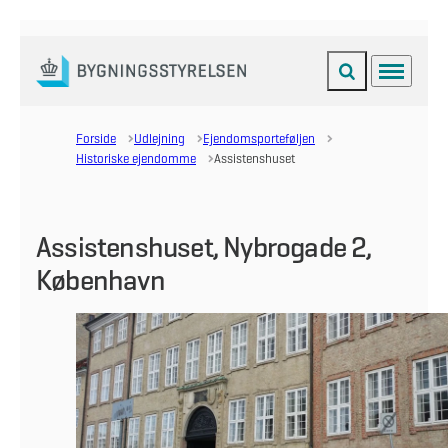
Fold søgefelt ud
Menu
Gå til forsiden
Forside
Udlejning
Ejendomsporteføljen
Historiske ejendomme
Assistenshuset
Assistenshuset, Nybrogade 2,
København