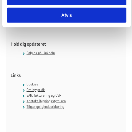
Skanderborg
Afvis
Thomas Helsteds Vej 9A
8660 Skanderborg
Hold dig opdateret
Følg os på LinkedIn
Links
Cookies
Om bygst.dk
EAN, fakturering og CVR
Kontakt Bygningsstyrelsen
Tilgængelighedserklæring