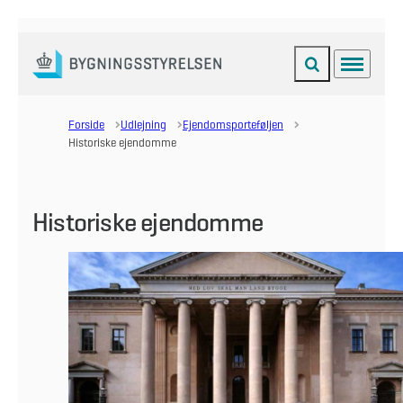
Fold søgefelt ud
Menu
Gå til forsiden
Forside
Udlejning
Ejendomsporteføljen
Historiske ejendomme
Historiske ejendomme