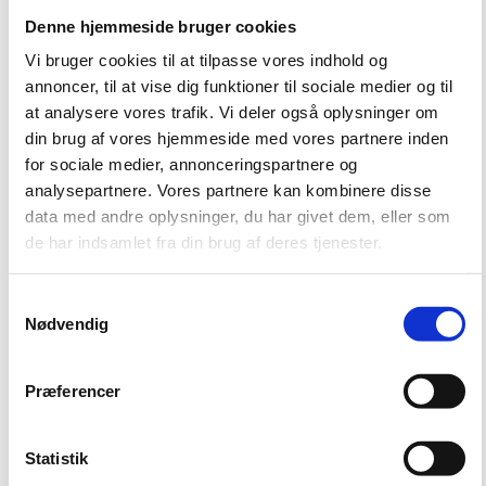
Denne hjemmeside bruger cookies
Vi bruger cookies til at tilpasse vores indhold og
Ministeriebygningerne i Slotsholmsgade, København
annoncer, til at vise dig funktioner til sociale medier og til
at analysere vores trafik. Vi deler også oplysninger om
Læs mere om bygningerne
din brug af vores hjemmeside med vores partnere inden
for sociale medier, annonceringspartnere og
analysepartnere. Vores partnere kan kombinere disse
data med andre oplysninger, du har givet dem, eller som
de har indsamlet fra din brug af deres tjenester.
S
Nødvendig
a
m
t
Præferencer
y
Østre Landsret, København
k
Læs mere om bygningen
k
Statistik
e