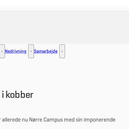
Nedrivning
Samarbejde
ement - Flere links
Udlejning - Flere links
Nedrivning - Flere links
Samarbejde - Flere links
i kobber
r allerede nu Nørre Campus med sin imponerende