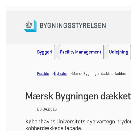
Gå til forsiden
Byggeri
Facility Management
Udlejning
Byggeri - Flere links
Facility Manag
Forside
Nyheder
Mærsk Bygningen dækket i kobber
Mærsk Bygningen dækket 
28.04.2015
Københavns Universitets nye vartegn pryde
kobberdækkede facade.