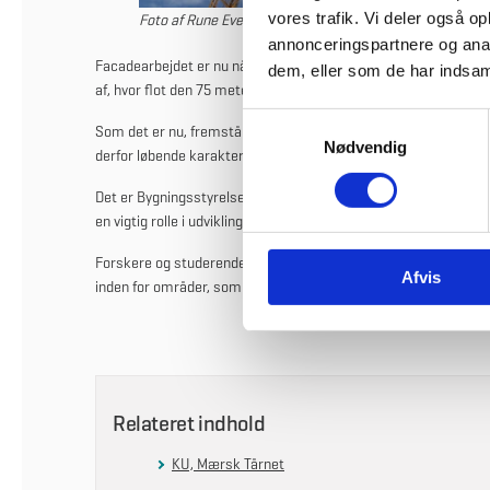
vores trafik. Vi deler også 
Foto af Rune Evensen
annonceringspartnere og anal
Facadearbejdet er nu nået til tops, og kobberelementerne dække
dem, eller som de har indsaml
af, hvor flot den 75 meter høje bygning bliver.
S
Som det er nu, fremstår kobberet nyt og skinnende, men inden
Nødvendig
a
derfor løbende karakter og farve.
m
Det er Bygningsstyrelsen, der opfører Mærsk Bygningen, med hjæ
t
en vigtig rolle i udviklingen af
Copenhagen Science City
, som den
y
k
Forskere og studerende fra Det Sundhedsvidenskabelig Fakultet 
Afvis
k
inden for områder, som er afgørende for fremtidens behandlin
e
v
a
l
g
Relateret indhold
KU, Mærsk Tårnet