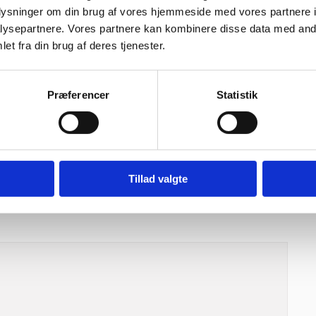
oplysninger om din brug af vores hjemmeside med vores partnere i
ysepartnere. Vores partnere kan kombinere disse data med andr
r nu bygningens facader hele vejen op, og man får nu det fulde indtryk
et fra din brug af deres tjenester.
 længe begynder facadeelementerne at blive korroderede og skifter
Præferencer
Statistik
lp fra en flot donation fra A.P. Møller Fonden. Mærsk Bygningen spiller
 er en del af.
bliver de fremtidige brugere af bygningen. De vil udføre frontforskning
Tillad valgte
g af kræft, demens, sukkersyge, hjertesygdomme og allergi.