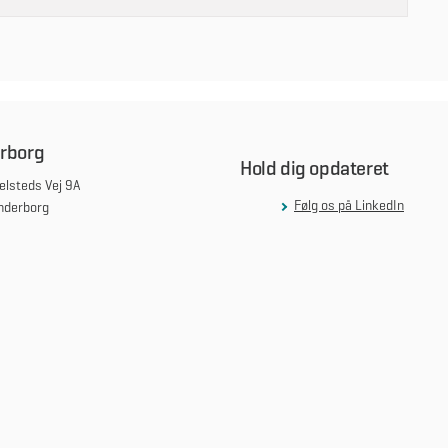
rborg
Hold dig opdateret
lsteds Vej 9A
Følg os på LinkedIn
nderborg