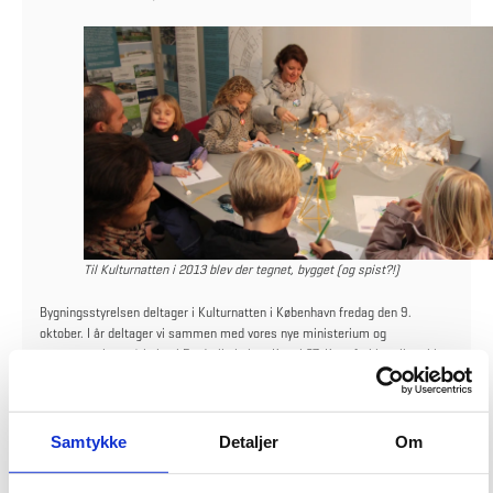
Til Kulturnatten i 2013 blev der tegnet, bygget (og spist?!)
Bygningsstyrelsen deltager i Kulturnatten i København fredag den 9.
oktober. I år deltager vi sammen med vores nye ministerium og
søsterstyrelser på kajen i Frederiksholms Kanal 27. Kom forbi mellem kl.
17.00-22.00 og få et bredt indblik i Bygningsstyrelsens mange spændende
opgaver.
Samtykke
Detaljer
Om
Niels Bohr Bygningen
Vi præsenterer blandt andet vores til dato største byggeri, Niels Bohr