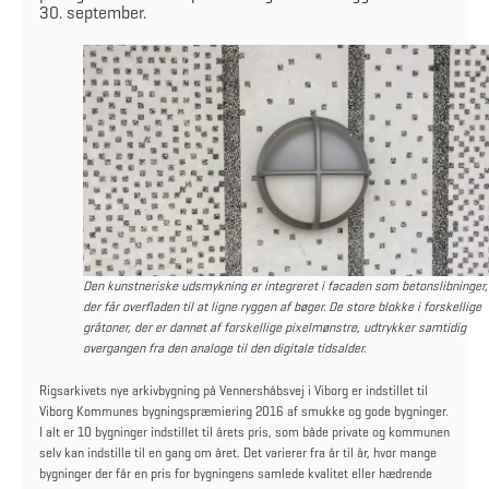
30. september.
Den kunstneriske udsmykning er integreret i facaden som betonslibninger,
der får overfladen til at ligne ryggen af bøger. De store blokke i forskellige
gråtoner, der er dannet af forskellige pixelmønstre, udtrykker samtidig
overgangen fra den analoge til den digitale tidsalder.
Rigsarkivets nye arkivbygning på Vennershåbsvej i Viborg er indstillet til
Viborg Kommunes bygningspræmiering 2016 af smukke og gode bygninger.
I alt er 10 bygninger indstillet til årets pris, som både private og kommunen
selv kan indstille til en gang om året. Det varierer fra år til år, hvor mange
bygninger der får en pris for bygningens samlede kvalitet eller hædrende