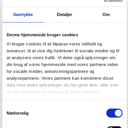
Foto: : Rigsarkivet i Viborg. Borgmester i Viborg Kommune Torsten Nielsen
(nr. 2 fra højre) og den øvrige komité for bygningspræmieringen på
Samtykke
Detaljer
Om
besigtigelsesbesøg på Rigsarkivet.
Denne hjemmeside bruger cookies
Teknisk kompliceret bygning
Vi bruger cookies til at tilpasse vores indhold og
Rigsarkivet overtog nøglerne til bygningen den 1. november 2015. Indendørs
er der tale om et teknisk kompliceret byggeri med blandt andet skrappe
annoncer, til at vise dig funktioner til sociale medier og til
krav til temperatur- og luftfugtighedsstyringen og en optimal brug af
at analysere vores trafik. Vi deler også oplysninger om
bygningen til en kompakt opbevaring af arkivalierne i et mobilt reolsystem i
din brug af vores hjemmeside med vores partnere inden
to etager. Den topmoderne klimasikring skal skabe et ideelt
for sociale medier, annonceringspartnere og
opbevaringsklima for de mange værdifulde dokumenter. Der er blandt andet
indrettet et særskilt rum til gamle og skrøbelige pergamenter fra
analysepartnere. Vores partnere kan kombinere disse
middelalderen.
data med andre oplysninger, du har givet dem, eller som
de har indsamlet fra din brug af deres tjenester.
Energieffektiv bygning
Bygningen er opført specifikt til formålet i et vellykket offentligt-privat
S
partnerskab (OPP) mellem Bygningsstyrelsen og OPP-leverandøren.
Nødvendig
a
Byggeriet er samtidig baseret på en certificeringsordning for bæredygtigt
m
byggeri (DGNB). Det betyder, at bygningen er meget energieffektiv og
t