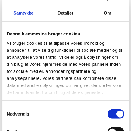
arbejdsplads i Ringsted i forbindelse med regeringens plan 'Bedre Balance'.
De nye rammer for Banedanmark skal være funktionelle,
Samtykke
Detaljer
Om
omkostningseffektive og ligge stationsnært.
Bygningsstyrelsen forventer at sende projektet i udbud primo 2017.
Projektet udbydes med en valgfri placering og med mulighed for at anvende
Denne hjemmeside bruger cookies
eksisterende ejendomme i Ringsted. Udbuddet giver således mulighed for,
Vi bruger cookies til at tilpasse vores indhold og
at en bred vifte af løsninger og placeringer kan komme i spil.
annoncer, til at vise dig funktioner til sociale medier og til
OPP er en organisationsform, der anvendes til at løse offentlige bygge- og
at analysere vores trafik. Vi deler også oplysninger om
anlægsopgaver. Kernen i OPP er, at det offentlige finder en privat leverandør
din brug af vores hjemmeside med vores partnere inden
til ikke blot at gennemføre et byggeprojekt, men også at drive bygningen
efterfølgende. Bygningsstyrelsen har gode erfaringer med OPP og har
for sociale medier, annonceringspartnere og
gennemført en række OPP-projekter. Senest er OPP-projekterne
analysepartnere. Vores partnere kan kombinere disse
Hovedpolitistationen i Holstebro og Retten i Svendborg taget i brug.
data med andre oplysninger, du har givet dem, eller som
de har indsamlet fra din brug af deres tjenester.
Bygningsstyrelsens byggepipeline
S
Nødvendig
a
m
t