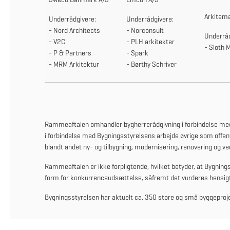
Arkitema
Underrådgivere:
Underrådgivere:
- Nord Architects
- Norconsult
Underråd
- V2C
- PLH arkitekter
- Sloth M
- P & Partners
- Spark
- MRM Arkitektur
- Børthy Schriver
Rammeaftalen omhandler bygherrerådgivning i forbindelse me
i forbindelse med Bygningsstyrelsens arbejde øvrige som off
blandt andet ny- og tilbygning, modernisering, renovering og ve
Rammeaftalen er ikke forpligtende, hvilket betyder, at Bygning
form for konkurrenceudsættelse, såfremt det vurderes hensi
Bygningsstyrelsen har aktuelt ca. 350 store og små byggepro