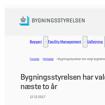
Gå til forsiden
Byggeri
Facility Management
Udlejning
Byggeri - Flere links
Facility Manag
Forside
Nyheder
Bygningsstyrelsen har valgt bygherre
Bygningsstyrelsen har val
næste to år
12.12.2017