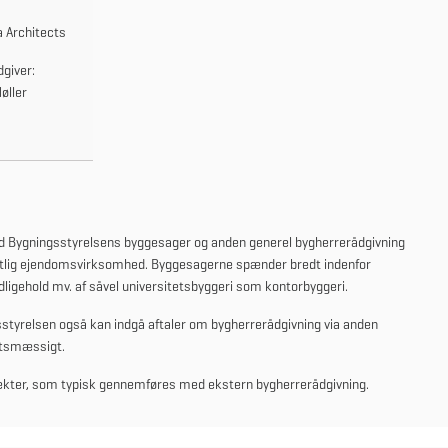
 Architects
giver:
øller
d Bygningsstyrelsens byggesager og anden generel bygherrerådgivning
entlig ejendomsvirksomhed. Byggesagerne spænder bredt indenfor
dligehold mv. af såvel universitetsbyggeri som kontorbyggeri.
sstyrelsen også kan indgå aftaler om bygherrerådgivning via anden
gtsmæssigt.
jekter, som typisk gennemføres med ekstern bygherrerådgivning.