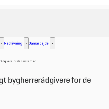
Nedrivning
Samarbejde
ement - Flere links
Udlejning - Flere links
Nedrivning - Flere links
Samarbejde - Flere links
rådgivere for de næste to år
gt bygherrerådgivere for de