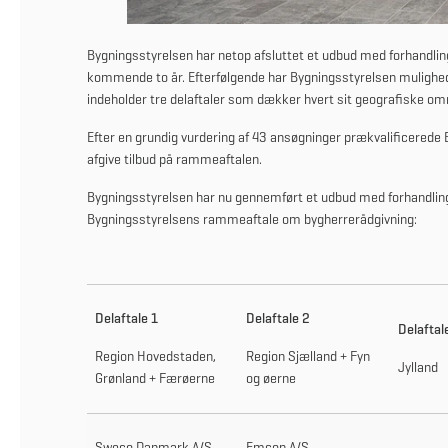
Bygningsstyrelsen har netop afsluttet et udbud med forhandling
kommende to år. Efterfølgende har Bygningsstyrelsen mulighed f
indeholder tre delaftaler som dækker hvert sit geografiske om
Efter en grundig vurdering af 43 ansøgninger prækvalificerede B
afgive tilbud på rammeaftalen.
Bygningsstyrelsen har nu gennemført et udbud med forhandling,
Bygningsstyrelsens rammeaftale om bygherrerådgivning:
Delaftale 1
Delaftale 2
Delaftal
Region Hovedstaden,
Region Sjælland + Fyn
Jylland
Grønland + Færøerne
og øerne
Sweco Danmark A/S
Emcon A/S